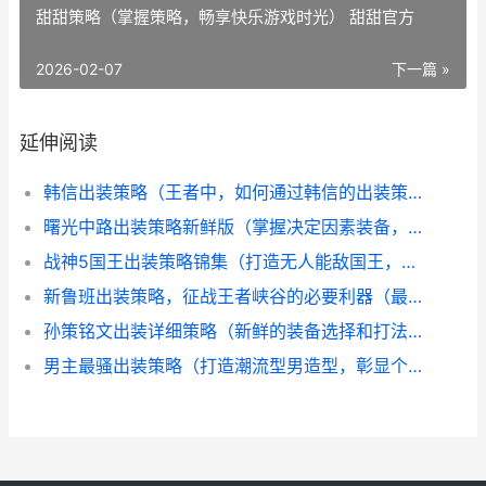
甜甜策略（掌握策略，畅享快乐游戏时光） 甜甜官方
2026-02-07
下一篇 »
延伸阅读
韩信出装策略（王者中，如何通过韩信的出装策略获取胜利？） 韩信的出装最强2020
曙光中路出装策略新鲜版（掌握决定因素装备，成就王者） 曙光出什么装备
战神5国王出装策略锦集（打造无人能敌国王，征服大陆的终极指导！） 战神5boss
新鲁班出装策略，征战王者峡谷的必要利器（最佳平衡技能和装备的决定因素，揭晓新鲁班的霸道之路） 鲁班新手出装攻略
孙策铭文出装详细策略（新鲜的装备选择和打法诀窍大揭晓） 孙策的铭文出装
男主最骚出装策略（打造潮流型男造型，彰显个性魔力） 男主最骚出装策略游戏