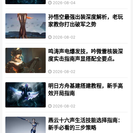
2026-08-04
玩家应用方案思路
孙悟空最强出装深度解析，老玩
家教你打出破军之势
2026-08-02
鸣涛声电爆发技，吟微雷核装深
度实击指南声显搭配全要点。
2026-08-02
明日方舟基建搭建教程，新手高
效开局指南
2026-08-02
燕云十六声生活技能选择指南：
新手必看的三步策略