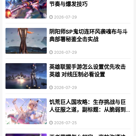
节奏与爆发技巧
2026-07-29
阴阳师SP鬼切连环风袭魂布与斗
典部署秘鉴全击实战
2026-07-29
英雄联盟手游怎么设置优先攻击
英雄 对线压制必看设置
2026-07-29
饥荒巨人国攻略：生存挑战与巨
人征服之道，副标题：从脆弱到
坚不可摧的荒野征途
2026-07-25