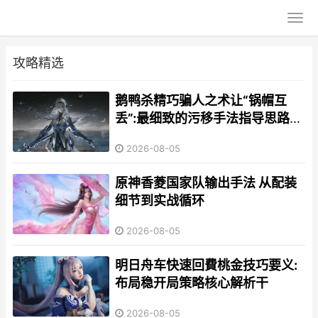
攻略精选
鹅鸭杀精巧骗人之术让“锅帽互
丢”:最细致的污移手法指导思路
从被动应对化身祸及无辜主动布
2026-08-05
局之进阶解说
原神香菱国家队输出手法 从配装
细节到实战循环
2026-08-05
明日舟车快速回費桃金技巧要义:
布局稳开局策略核心解析干
2026-08-05