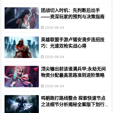
团战切入时机：先判断后出手
——资深玩家的预判与决策指南
2026-08-04
英雄联盟手游卢锡安滑步连招技
巧：光速双枪实战心得
2026-08-04
顶尖输出前该谁满兵甲:永劫无间
物资分配最高思路准则进阶策略
2026-08-04
鸣朝跑打路线整合 探索快速节点
之法细节分析揭秘全案版下划行
版补说明，重点步骤引导与推荐