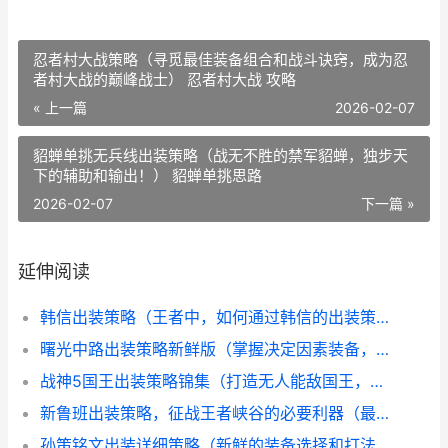
忍者村大战策略（寻觅最佳装备组合和战斗诀窍，成为忍
者村大战的巅峰战士） 忍者村大战 攻略
« 上一篇
2026-02-07
貂蝉单挑无兵线出装策略（战无不胜的禁军貂蝉，独步天
下的辅助和输出！） 貂蝉单挑思路
2026-02-07
下一篇 »
延伸阅读
韩信出装策略（王者中，如何通过韩信的出装策略获取胜利？） 韩信的出装最强2020
曙光中路出装策略新鲜版（掌握决定因素装备，成就王者） 曙光出什么装备
战神5国王出装策略锦集（打造无人能敌国王，征服大陆的终极指导！） 战神5boss
新鲁班出装策略，征战王者峡谷的必要利器（最佳平衡技能和装备的决定因素，揭晓新鲁班的霸道之路） 鲁班新手出装攻略
孙策铭文出装详细策略（新鲜的装备选择和打法诀窍大揭晓） 孙策的铭文出装