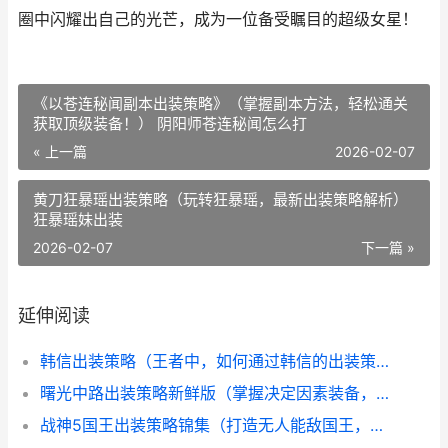
圈中闪耀出自己的光芒，成为一位备受瞩目的超级女星！
《以苍连秘闻副本出装策略》（掌握副本方法，轻松通关
获取顶级装备！） 阴阳师苍连秘闻怎么打
« 上一篇
2026-02-07
黄刀狂暴瑶出装策略（玩转狂暴瑶，最新出装策略解析）
狂暴瑶妹出装
2026-02-07
下一篇 »
延伸阅读
韩信出装策略（王者中，如何通过韩信的出装策略获取胜利？） 韩信的出装最强2020
曙光中路出装策略新鲜版（掌握决定因素装备，成就王者） 曙光出什么装备
战神5国王出装策略锦集（打造无人能敌国王，征服大陆的终极指导！） 战神5boss