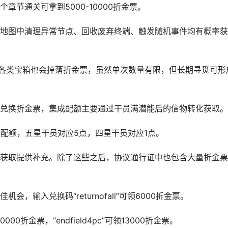
节通关可拿到5000-10000折金票。
地图中清理异常节点、回收废弃终端、触发随机事件均有概率获
开始各类宝箱也会掉落折金票，虽然单次数量有限，但长期寻觅可形
兑换折金票，集成配额主要通过干员满潜能后的信物转化获取。
成配额，五星干员对应5点，四星干员对应1点。
获取提供补充。除了这些之后，协议通行证中也包含大量折金票
输入兑换码“returnofall”可领6000折金票。
”可领10000折金票，“endfield4pc”可领13000折金票。