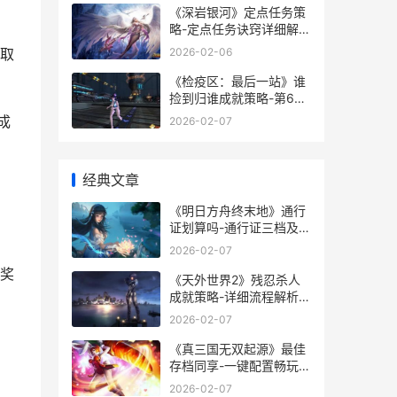
《深岩银河》定点任务策
略-定点任务诀窍详细解答
深岩银河剧情
2026-02-06
取
《检疫区：最后一站》谁
捡到归谁成就策略-第6天
没收违禁品方式详细解答
成
2026-02-07
检疫区最后一站所有症状
经典文章
《明日方舟终末地》通行
证划算吗-通行证三档及性
价比解析 明日方舟终末地
2026-02-07
wiki
奖
《天外世界2》残忍杀人
成就策略-详细流程解析
天外世界2终焉者之末任
2026-02-07
务
《真三国无双起源》最佳
存档同享-一键配置畅玩
DLC 真三国无双起源下载
2026-02-07