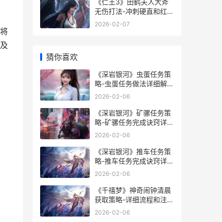
《仁王3》田鹤夫人大斧
无伤打法-冲刺硬直和红牙
诀窍解析 仁王石田三成无
2026-02-07
脑打法
将
及
猜你喜欢
《深岩银河》虫蛋任务策
略-虫蛋任务做法详细解答
深岩银河 中文
2026-02-06
《深岩银河》矿骡任务策
略-矿骡任务完成诀窍详细
解答 深岩银河萌新上手必
2026-02-06
看你必须要知道的小技巧
《深岩银河》推车任务策
略-推车任务完成诀窍详细
解答 深岩银河poq
2026-02-06
《千禧梦》神奇闹钟清晨
获取策略-详细流程和注意
事项 千禧的mv
2026-02-06