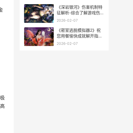
《深岩银河》伤害机制特
金
征解析-综合了解游戏伤害
机制 深岩银河事件选择图
2026-02-07
鉴
《密室逃脱模拟器2》祝
您用餐愉快成就解开指导-
逃脱过程中第一次进食诀
2026-02-07
窍 密室逃脱模拟器2攻略
极
高