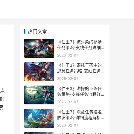
热门文章
《仁王3》被污染的秘汤
任务策略-支线任务详细流
方
程解析 仁王 3a
2026-02-07
《仁王3》寄托于药中的
思念任务策略-支线任务流
程详细解答 仁王3剧情
2026-02-07
《仁王3》密探的下落任
点
务策略-支线任务流程详细
时
解答 仁王第三章
2026-02-07
票
《仁王3》隐藏任务椿姬
触发策略-详细流程解析
仁王3隐藏头盔
2026-02-07