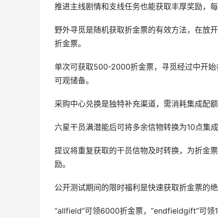
推进主线剧情和支线任务也能获取丰厚奖励，每个章
野外寻觅是随机获取折金票的有效方法，在放开
折金票。
单次可获取500-2000折金票，寻觅经过中
可观储备。
采购中心兑换是独特补充渠道，需消耗集成配额
六星干员满潜能后可将多余信物转换为10点集
提议将重复获取的干员信物及时转换，为折金票
励。
公开测试期间的限时福利是快速获取折金票的绝佳机会，
“allfield”可领6000折金票，“endfieldgift