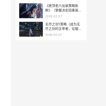
强形态
《绝顶老六出装策略新
鲜》（掌握决定因素装
备，成为无人能敌战士）
2026-02-07
老六打法
无尽之剑1策略（成为无
尽之剑的主宰者，征服这
个神奇的世界！） 无尽之
2026-02-07
剑1策略攻略