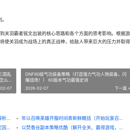
利。
到关羽霸者铭文出装的核心思路和各个方面的思考影响。根据游
将使关羽成为战场上的真正战神，给敌人带来巨大的压力并取得
三国乱
DNF60级气功装备策略（打造强力气功人物装备，闪
怎么
耀战场！） 60版本气功最强史诗
-02-07
2026-02-07
下一篇 
《魔兽世界》黑翼之巢术士装备主推（综合解析术士在黑翼之巢中的装备需求） 魔兽世界黑暗神殿路线
年以召唤英雄开服时间表新鲜概括（开始玩家召唤英雄之旅的重要信息集合） 年度召唤
暗黑血统技能加点策略（掌握技能加点的决定因素，提高战斗实力） 暗黑血统升级什么技能
以焚香谷副本策略优酷（解开全关、赢得游戏，教你如何最佳通关焚香谷） 焚香谷法攻