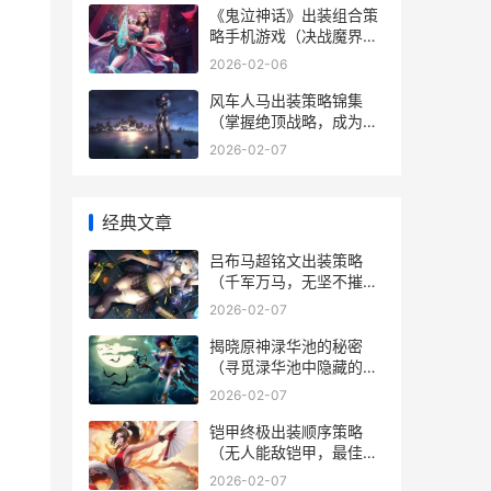
《鬼泣神话》出装组合策
略手机游戏（决战魔界，
称霸无尽战场！） 鬼泣神
2026-02-06
话推荐
风车人马出装策略锦集
（掌握绝顶战略，成为风
车人马的王者之路） 风车
2026-02-07
阵容
经典文章
吕布马超铭文出装策略
（千军万马，无坚不摧！
——以吕布马超为主的铭
2026-02-07
文出装策略） 吕布 马超
揭晓原神渌华池的秘密
（寻觅渌华池中隐藏的宝
藏和谜题） 渌华池 原神
2026-02-07
铠甲终极出装顺序策略
（无人能敌铠甲，最佳装
备选择揭晓！） 铠甲的最
2026-02-07