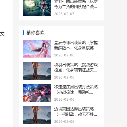
梦奇打团出装策略（以梦
奇为主角的团队配合战略
及装备选择解析） 梦奇
2026-02-07
1v1出装
猜你喜欢
文
星辰奇缘出装策略（掌握
新鲜版本，化身星辰英
雄，征服战场） 2021星
2026-02-06
辰奇缘后期最强职业
项羽出装策略（挑战游戏
极点，化身项羽征战天
下） 项羽出装推荐
2026-02-06
移速流庄周出装打法策略
（挑战极速，舞动乾
坤！） 庄周攻速流
2026-02-06
边境突围达摩出装策略
（一招制敌，战无不胜）
边境突围能出打野刀吗
2026-02-06