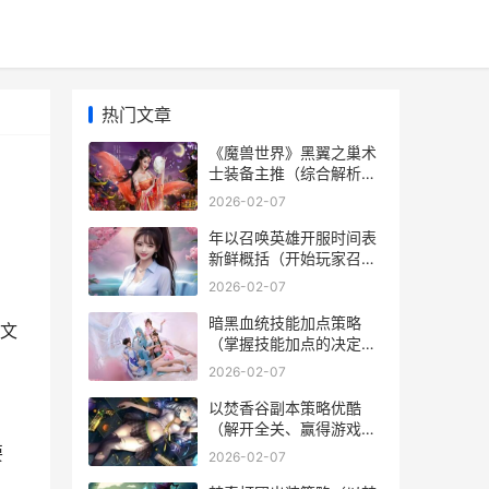
热门文章
《魔兽世界》黑翼之巢术
士装备主推（综合解析术
）
士在黑翼之巢中的装备需
2026-02-07
求） 魔兽世界黑暗神殿路
线
年以召唤英雄开服时间表
新鲜概括（开始玩家召唤
英雄之旅的重要信息集
2026-02-07
合） 年度召唤
暗黑血统技能加点策略
文
（掌握技能加点的决定因
素，提高战斗实力） 暗黑
2026-02-07
血统升级什么技能
以焚香谷副本策略优酷
（解开全关、赢得游戏，
教你如何最佳通关焚香
要
2026-02-07
谷） 焚香谷法攻