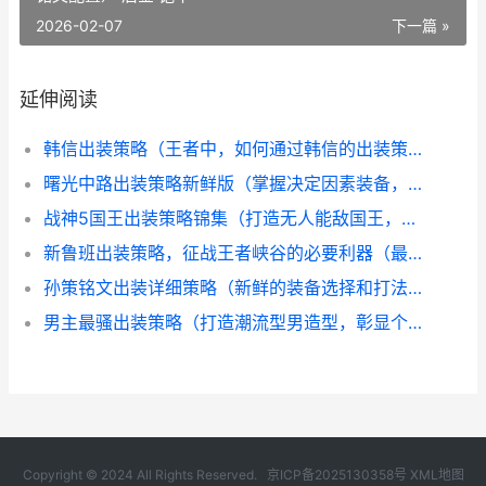
2026-02-07
下一篇 »
延伸阅读
韩信出装策略（王者中，如何通过韩信的出装策略获取胜利？） 韩信的出装最强2020
曙光中路出装策略新鲜版（掌握决定因素装备，成就王者） 曙光出什么装备
战神5国王出装策略锦集（打造无人能敌国王，征服大陆的终极指导！） 战神5boss
新鲁班出装策略，征战王者峡谷的必要利器（最佳平衡技能和装备的决定因素，揭晓新鲁班的霸道之路） 鲁班新手出装攻略
孙策铭文出装详细策略（新鲜的装备选择和打法诀窍大揭晓） 孙策的铭文出装
男主最骚出装策略（打造潮流型男造型，彰显个性魔力） 男主最骚出装策略游戏
Copyright © 2024 All Rights Reserved.
京ICP备2025130358号
XML地图