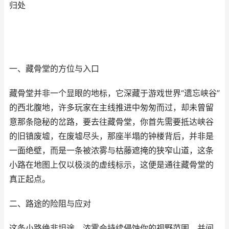
归处
一、藏骨堂的方位与入口
藏骨堂并非一个显眼的地标，它深藏于游戏世界“遗忘峡谷”
的西北腹地，许多玩家在主线推进中匆匆而过，却未曾留
意那条隐秘的岔路，要去往藏骨堂，你首先需要抵达峡谷
的旧镇废墟，在废墟尽头，那座半塌的钟楼背后，并非是
一面绝壁，而是一条被浓雾与枯藤遮掩的狭窄山道，这条
小路在地图上仅以极淡的虚线标示，这便是通往藏骨堂的
真正起点。
二、路途的险阻与应对
这条小路绝非坦途，浓雾会持续侵蚀你的视野范围，并间