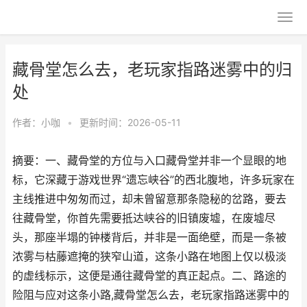
藏骨堂怎么去，老玩家指路迷雾中的归
处
作者：
小咖
•
更新时间：2026-05-11
摘要：一、藏骨堂的方位与入口藏骨堂并非一个显眼的地
标，它深藏于游戏世界“遗忘峡谷”的西北腹地，许多玩家在
主线推进中匆匆而过，却未曾留意那条隐秘的岔路，要去
往藏骨堂，你首先需要抵达峡谷的旧镇废墟，在废墟尽
头，那座半塌的钟楼背后，并非是一面绝壁，而是一条被
浓雾与枯藤遮掩的狭窄山道，这条小路在地图上仅以极淡
的虚线标示，这便是通往藏骨堂的真正起点。二、路途的
险阻与应对这条小路,藏骨堂怎么去，老玩家指路迷雾中的