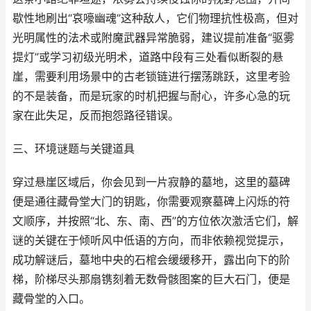
歇性地刷出“哀嚎幽魂”这种敌人，它们物理抗性极高，但对
光明属性的法术或附魔武器异常脆弱，建议提前准备“驱雾
提灯”或学习初级光明术，道路中段有三处看似断裂的悬
崖，需要利用场景中的古老锁链进行摆荡跳跃，这里考验
的不是装备，而是玩家的时机把握与耐心，许多心急的玩
家在此失足，反而抱怨路径错误。
三、环境谜题与关键道具
穿过悬崖区域后，你会见到一片寂静的墓地，这里的墓碑
便是通往藏骨堂大门的钥匙，你需要观察墓碑上闪烁的符
文顺序，并按照“北、东、南、西”的方位依次激活它们，解
谜的关键在于倾听风中低语的方向，而非依赖视觉提示，
成功解谜后，墓地中央的石棺会缓缓移开，露出向下的阶
梯，阶梯尽头那扇镌刻着无数骨骸图案的巨大石门，便是
藏骨堂的入口。