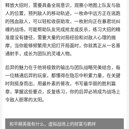
释放大招时，需要具备全局意识，观察小地图上队友与敌
人的位置，预判敌人的移动轨迹，一枚命中远方正在逃跑
的残血敌人，可以轻松收获助攻，一枚射向正在暴君坑纠
缠的战场，可能帮助队友完成抢龙或反杀，练习大招的精
准度没有捷径，需要大量的对局经验和对敌人心理的揣
摩，当你能够频繁用大招打开局面时，你就真正从一名普
通射手，成长为团队的灵魂人物。
后羿的魅力在于他将极致的输出与团队战略完美结合，每
一位精通后羿的玩家，都懂得在隐忍中积累力量，在关键
时刻挺身而出，用最朴素的普攻，书写最华丽的胜利篇
章，掌握这些要点，反复练习，你的后羿必将成为战场上
令敌人胆寒的太阳。
和平精英我有什么，虚拟战场上的财富与羁绊