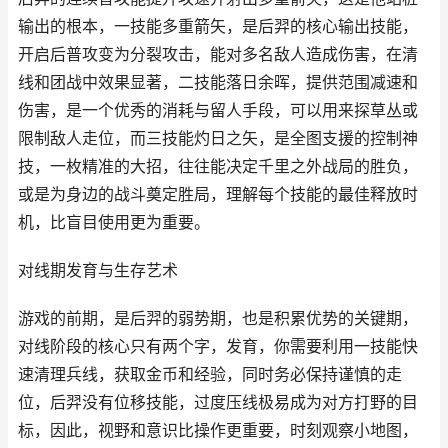
输出的根本，一技能多重箭矢，是后羿的核心输出技能，
开启后普攻变为分裂攻击，能对多名敌人造成伤害，在清
线和团战中效果显著，二技能落日余晖，提供范围减速和
伤害，是一个优秀的消耗与留人手段，可以用来探草丛或
限制敌人走位，而三技能灼日之矢，是全图支援的控制神
技，一枚精准的大招，往往能决定千里之外战局的胜负，
或是为身边的战斗奠定胜局，理解每个技能的最佳释放时
机，比盲目使用更为重要。
对线期发育与生存艺术
游戏的前期，是后羿的弱势期，也是积累优势的关键期，
对线阶段的核心只有两个字，发育，你需要利用一技能快
速清理兵线，获取金币和经验，同时务必保持谨慎的走
位，后羿没有位移技能，过度压线极易成为对方打野的目
标，因此，视野和意识比操作更重要，时刻观察小地图，