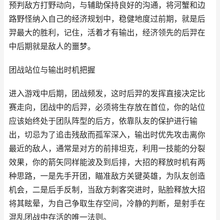
预判敌方打野动向，与辅助保持良好的沟通，将河蟹和边
路野怪纳入自己的经济规划中，稳健地度过前期，就是后
羿最大的胜利，记住，活着才有输出，经济领先的后羿在
中后期就是敌人的噩梦。
团战站位与输出时机把握
进入游戏中后期，团战频发，这时后羿的发挥直接决定比
赛走向，团战中的后羿，必须将生存放在首位，你的站位
应该始终处于团队阵型的后方，依靠队友的保护进行输
出，切忌为了追击残敌而孤军深入，输出时优先攻击离你
最近的敌人，通常是对方的前排坦克，利用一技能的分裂
效果，你的箭矢同样能波及到后排，大招的释放时机有两
种思路，一是先手开团，瞄准敌方关键英雄，为队友创造
机会，二是后手反制，当敌方刺客突进时，贴脸释放大招
将其眩晕，为自己争取生存空间，冷静的判断，是射手在
混乱团战中存活的唯一法则。