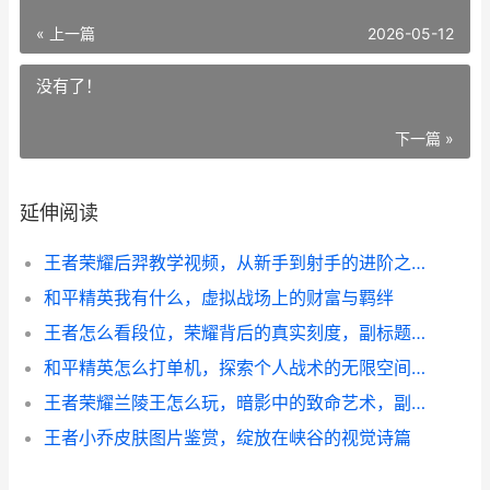
« 上一篇
2026-05-12
没有了！
下一篇 »
延伸阅读
王者荣耀后羿教学视频，从新手到射手的进阶之路
和平精英我有什么，虚拟战场上的财富与羁绊
王者怎么看段位，荣耀背后的真实刻度，副标题，段位迷雾与实力明镜
和平精英怎么打单机，探索个人战术的无限空间，副标题，单人模式深度战术与心法指南
王者荣耀兰陵王怎么玩，暗影中的致命艺术，副标题，掌握隐身与爆发的刺客精髓
王者小乔皮肤图片鉴赏，绽放在峡谷的视觉诗篇