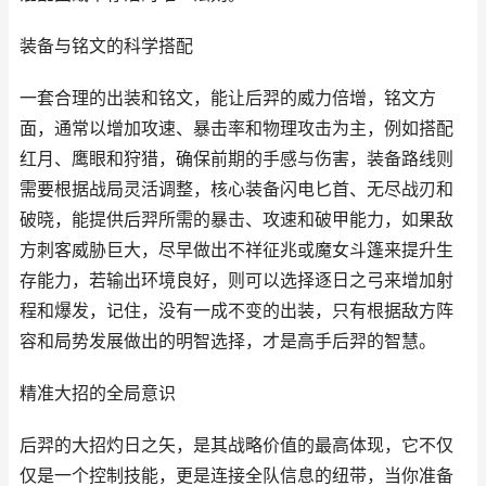
装备与铭文的科学搭配
一套合理的出装和铭文，能让后羿的威力倍增，铭文方
面，通常以增加攻速、暴击率和物理攻击为主，例如搭配
红月、鹰眼和狩猎，确保前期的手感与伤害，装备路线则
需要根据战局灵活调整，核心装备闪电匕首、无尽战刃和
破晓，能提供后羿所需的暴击、攻速和破甲能力，如果敌
方刺客威胁巨大，尽早做出不祥征兆或魔女斗篷来提升生
存能力，若输出环境良好，则可以选择逐日之弓来增加射
程和爆发，记住，没有一成不变的出装，只有根据敌方阵
容和局势发展做出的明智选择，才是高手后羿的智慧。
精准大招的全局意识
后羿的大招灼日之矢，是其战略价值的最高体现，它不仅
仅是一个控制技能，更是连接全队信息的纽带，当你准备