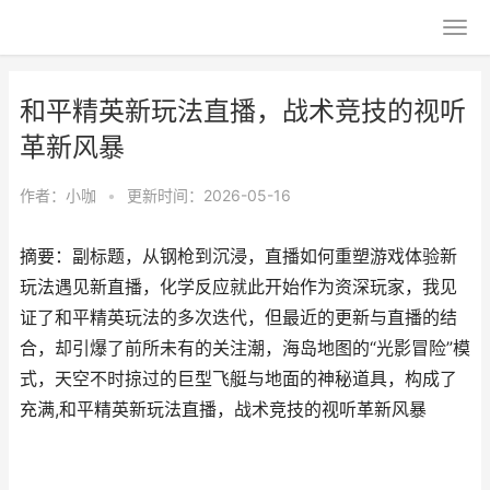
和平精英新玩法直播，战术竞技的视听
革新风暴
作者：
小咖
•
更新时间：2026-05-16
摘要：副标题，从钢枪到沉浸，直播如何重塑游戏体验新
玩法遇见新直播，化学反应就此开始作为资深玩家，我见
证了和平精英玩法的多次迭代，但最近的更新与直播的结
合，却引爆了前所未有的关注潮，海岛地图的“光影冒险”模
式，天空不时掠过的巨型飞艇与地面的神秘道具，构成了
充满,和平精英新玩法直播，战术竞技的视听革新风暴