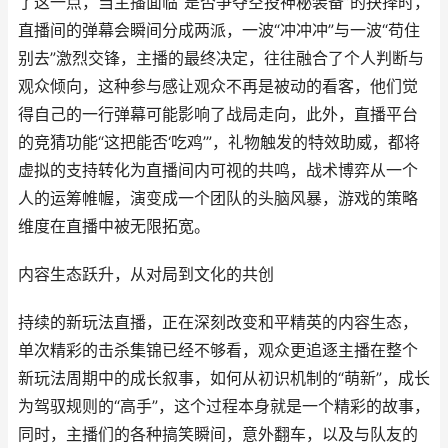
了这一点，当主播面临“是否争夺空投神秘装备”的抉择时，
直播间的弹幕会瞬间分成两派，一波“冲冲冲”与一波“苟住
别去”激烈交锋，主播的最终决定，往往融合了个人判断与
观众倾向，这种参与感让观众不再是被动的看客，他们觉
得自己的一行弹幕可能影响了战局走向，此外，直播平台
的竞猜功能“这把能否‘吃鸡’”，礼物触发的特效助威，都将
虚拟的支持转化为直播间内可视的共鸣，战术博弈从一个
人的运筹帷幄，演变成一个团队的头脑风暴，游戏的策略
维度在直播中被无限拓宽。
内容生态跃升，从对局到文化的共创
持续的新玩法直播，正在深刻改变和平精英的内容生态，
单次精彩的击杀集锦已经不够看，观众更追逐主播在整个
新玩法周期中的成长叙事，如何从初识机制的“萌新”，成长
为驾驭规则的“高手”，这个过程本身就是一个精彩的故事，
同时，主播们的各种搞笑瞬间，意外翻车，以及与队友的