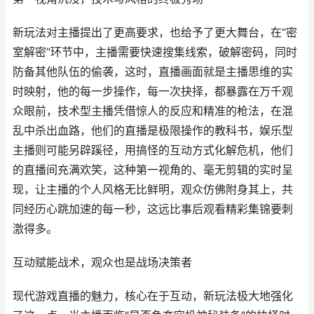
新玩法对主播提出了更高要求，也给予了更大舞台，在“密
室解密”环节中，主播需要快速搜集线索，破解密码，同时
防备其他队伍的偷袭，这时，直播画面就是主播思维的实
时映射，他的每一步操作，每一次抉择，都暴露在万千观
众眼前，技术型主播凭借惊人的反应和精准的枪法，在混
乱中杀出血路，他们的直播是极限操作的教科书，娱乐型
主播则可能另辟蹊径，用搞怪的互动方式化解危机，他们
的直播间充满欢笑，这种第一视角的、毫无剪辑的实时呈
现，让主播的个人风格无比鲜明，观众仿佛附身其上，共
同经历心跳加速的每一秒，这远比事后观看精彩集锦要刺
激得多。
互动赋能战术，观众也是战场决策者
现代游戏直播的魅力，核心在于互动，新玩法极大地强化