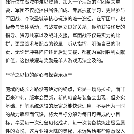
独行侠在魔域中难以登顶，加入一个活跃的军团至关重
要，军团不仅能提供属性加成、专属技能学习，更是参与
军团战、夺取圣城等核心玩法的唯一途径，在军团中，积
极参与集体活动，与战友建立良好关系，你能获得珍贵的
指导、资源共享以及战斗支援，军团战不仅是实力的比
拼，更是战术与配合的较量，听从指挥，明确自己的职
责，无论是冲锋陷阵还是后勤支援，都能为军团胜利贡献
价值，这份荣耀与奖励是单人游戏无法企及的。
**持之以恒的耐心与探索乐趣**
魔域的成长之路没有绝对的终点，它是一场马拉松，而非
百米冲刺，版本会更新，新的幻兽与装备会出现，但夯实
基础、理解系统逻辑的玩家总能快速适应，不要因为一时
的战力瓶颈而气馁，将大目标分解为每日可完成的小目
标，享受每一次幻兽幻化成功、每一次装备精炼出极品属
性的喜悦，这片亚特大陆的奥秘，永远留给那些愿意深入