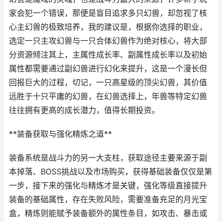
家会犯一个错误，那便是盲目追求多只幻兽，却忽视了核
心主幻兽的极致培养，我的建议是，根据你选择的职业，
选定一只主攻幻兽与一只合体幻兽作为绝对核心，将大部
分资源倾注其上，主属性成长率、副属性成长率以及初始
属性都需要通过副幻兽进行幻化来提升，这是一个漫长但
回报巨大的过程，切记，一只高星级的顶尖幻兽，其价值
远胜于十只平庸的幻兽，在幻兽选择上，年兽等特定幻兽
往往拥有更高的成长潜力，值得长期投资。
**装备获取与强化精炼之道**
装备系统是战斗力的另一大支柱，获取途径主要来源于副
本掉落、BOSS挑战以及市场购买，获得基础装备仅仅是第
一步，接下来的强化与精炼才是关键，强化等级直接提升
装备的基础属性，存在失败风险，需要准备充足的月光宝
盒，精炼则能赋予装备额外的属性条目，如攻击、暴击或