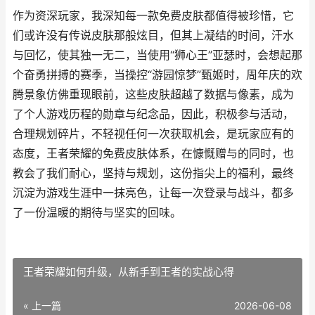
作为资深玩家，我深知每一款免费皮肤都值得被珍惜，它
们或许没有传说皮肤那般炫目，但其上凝结的时间，汗水
与回忆，使其独一无二，当使用“狮心王”亚瑟时，会想起那
个奋勇拼搏的赛季，当操控“游园惊梦”甄姬时，周年庆的欢
腾景象仿佛重现眼前，这些皮肤超越了数据与像素，成为
了个人游戏历程的勋章与纪念品，因此，积极参与活动，
合理规划碎片，不轻视任何一次获取机会，是玩家应有的
态度，王者荣耀的免费皮肤体系，在慷慨赠与的同时，也
教会了我们耐心，坚持与规划，这份指尖上的福利，最终
沉淀为游戏生涯中一抹亮色，让每一次登录与战斗，都多
了一份温暖的期待与坚实的回味。
王者荣耀如何升级，从新手到王者的实战心得
« 上一篇
2026-06-08