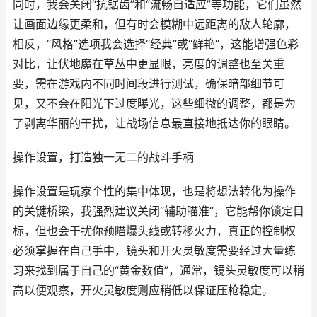
同时，我会关闭“抗锯齿”和“流畅自适应”等功能，它们虽然
让画面边缘更柔和，但有时会模糊中远距离的敌人轮廓，
相反，“风格”选项我会选择“经典”或“鲜艳”，这能增强色彩
对比，让伏地魔在草丛中更显眼，亮度的调整也至关重
要，需在游戏内不同时间段进行测试，确保暗部细节可
见，又不会在阳光下过度曝光，这些细微的调整，都是为
了剥离华丽的干扰，让战场信息最直接地抵达你的眼睛。
操作设置，打造独一无二的战斗手柄
操作设置是玩家个性的集中体现，也是将想法转化为操作
的关键桥梁，我强烈建议关闭“辅助瞄准”，它能帮你锁定目
标，但也会干扰你预瞄爆头线或转移火力，真正的控制权
必须掌握在自己手中，镜头和开火灵敏度需要经过大量练
习来找到属于自己的“黄金数值”，通常，镜头灵敏度可以稍
高以便观察，开火灵敏度则应稍低以保证压枪稳定。