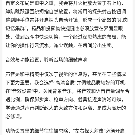
自定义布局是重中之重，我会将开火键放大置于右上角，
蹲趴跳跃键围绕拇指自然放置，将常用的探头射击按钮调
整到顺手位置并开启探头自动开镜，形成一个高效的“肌肉
记忆集群”，药品和投掷物快捷键也必须放置在界面显眼
处，做到战斗中快速切换，一个经过深思熟虑的布局，能
让你的操作行云流水，减少误触，在瞬间分出生死。
音效与功能设置，聆听战场的细微声响
声音是和平精英中仅次于视觉的信息源，甚至在某些情况
下更为重要，我会选择“高清音质”并佩戴品质较好的耳机，
在“音效设置”中，关闭背景音乐，将音效和语音音量调至合
适比例，确保脚步声、枪声方向、载具接近声清晰可辨，
学会通过声音判断敌人的大致方位和距离，是成为高玩的
必修课。
功能设置里的细节往往被忽略，“左右探头射击”必须开启，