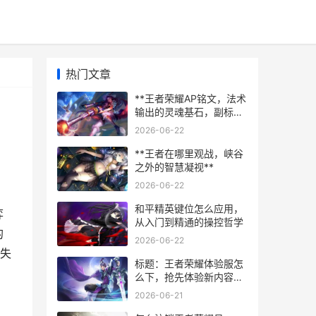
热门文章
**王者荣耀AP铭文，法术
输出的灵魂基石，副标
题，穿透与冷却的永恒博
2026-06-22
弈**
**王者在哪里观战，峡谷
之外的智慧凝视**
2026-06-22
和平精英键位怎么应用，
弈
从入门到精通的操控哲学
的
2026-06-22
失
标题：王者荣耀体验服怎
么下，抢先体验新内容的
完整指南 副标题：资深玩
2026-06-21
家的体验服获取与使用心