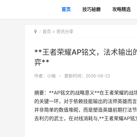
首页
技巧秘籍
攻略精选
首页
>
资讯分享
**王者荣耀AP铭文，法术输
弈**
作者：
小咖
•
更新时间：2026-06-22
摘要：**AP铭文的战略意义**在王者荣耀的
的关键一环，对于依赖技能输出的法师英雄而言
并非简单的数值堆砌，而是塑造英雄前期打法节
去利刃的武士，在对线消耗与,**王者荣耀AP