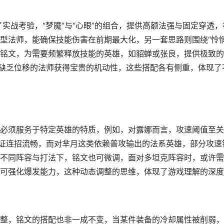
实战考验，“梦魇”与“心眼”的组合，提供高额法强与固定穿透，
型法师，能确保技能伤害在前期最大化，另一套思路则围绕“怜悯
铭文，为需要频繁释放技能的英雄，如貂蝉或张良，提供极致的
让缺乏位移的法师获得宝贵的机动性，这些搭配各有侧重，体现了
必须服务于特定英雄的特质，例如，对露娜而言，攻速阈值至关
保证连招流畅，而对芈月这类依赖普攻输出的法系英雄，部分攻速
不同阵容与打法下，铭文也可微调，面对多坦克阵容时，或许需
可强化爆发能力，这种动态调整的思维，体现了游戏理解的深度
整，铭文的搭配也非一成不变，当某件装备的冷却属性被削弱，