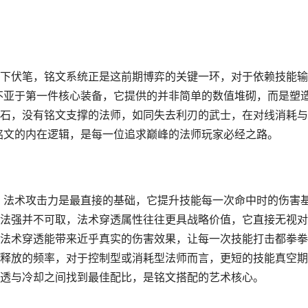
下伏笔，铭文系统正是这前期博弈的关键一环，对于依赖技能输
不亚于第一件核心装备，它提供的并非简单的数值堆砌，而是塑
石，没有铭文支撑的法师，如同失去利刃的武士，在对线消耗与
铭文的内在逻辑，是每一位追求巅峰的法师玩家必经之路。
，法术攻击力是最直接的基础，它提升技能每一次命中时的伤害
法强并不可取，法术穿透属性往往更具战略价值，它直接无视对
法术穿透能带来近乎真实的伤害效果，让每一次技能打击都拳拳
释放的频率，对于控制型或消耗型法师而言，更短的技能真空期
透与冷却之间找到最佳配比，是铭文搭配的艺术核心。