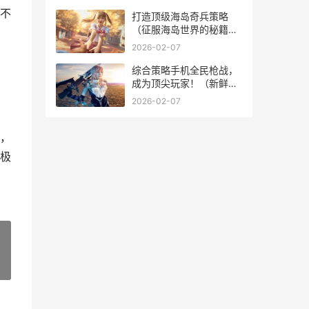
出装怎么搭配
不
打造顶级海岛奇兵策略
（征服海岛世界的秘籍和
诀窍）
2026-02-07
综合策略手机全民枪战，
成为顶尖玩家！（新鲜诀
窍和策略，助你在游戏中
2026-02-07
一统江湖） 综合性策略包
，
括哪些
，
极
»