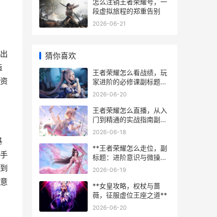
得
怎么注销王者荣耀号，一
段虚拟旅程的郑重告别
2026-06-21
出
猜你喜欢
造
王者荣耀怎么看战绩，玩
资
家进阶的必修课副标题：
从数据到策略的深度解析
2026-06-20
王者荣耀怎么直播，从入
门到精通的实战指南副标
题：手把手教你成为人气
2026-06-18
主播
基
**王者荣耀怎么走位，副
手
标题：进阶意识与微操的
艺术**
到
2026-06-19
意
**女皇攻略，权杖与蔷
薇，征服虚位王座之道**
2026-06-20