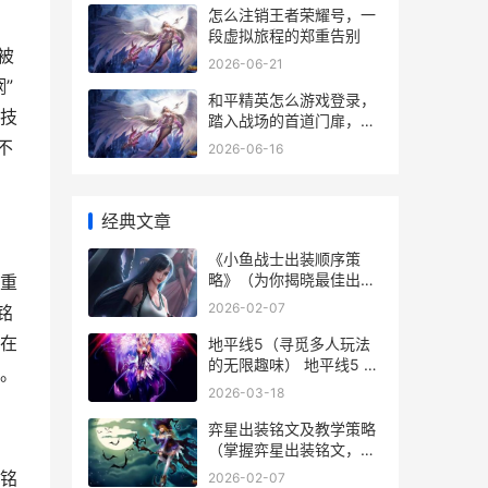
怎么注销王者荣耀号，一
段虚拟旅程的郑重告别
被
2026-06-21
”
和平精英怎么游戏登录，
技
踏入战场的首道门扉，副
标题，从点击图标到百人
不
2026-06-16
竞技的仪式感。
经典文章
《小鱼战士出装顺序策
略》（为你揭晓最佳出装
重
顺序，让小鱼战士成为无
2026-02-07
铭
人能敌海洋霸主！） 手游
小鱼出装
在
地平线5（寻觅多人玩法
的无限趣味） 地平线5 11
。
月5日
2026-03-18
弈星出装铭文及教学策略
（掌握弈星出装铭文，成
为巅峰对决之星） 弈星的
铭
2026-02-07