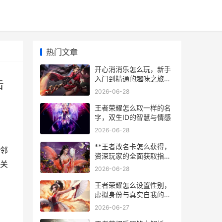
热门文章
开心消消乐怎么玩，新手
入门到精通的趣味之旅，
击
副标题，三消规则与连击
2026-06-28
技巧全解析
王者荣耀怎么取一样的名
字，双生ID的智慧与情感
2026-06-28
**王者改名卡怎么获得，
邻
资深玩家的全面获取指南
关
与深度思考**
2026-06-28
王者荣耀怎么设置性别，
虚拟身份与真实自我的交
汇
2026-06-27