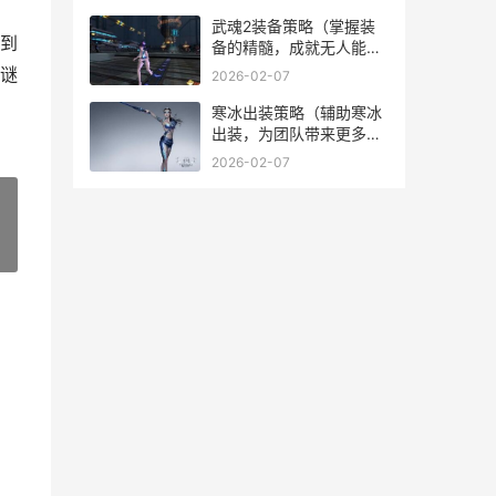
其是否值得投资培养） 淳
于琼用什么武器
武魂2装备策略（掌握装
到
备的精髓，成就无人能敌
战力） 武魂2攻略
谜
2026-02-07
寒冰出装策略（辅助寒冰
出装，为团队带来更多输
出！） 寒冰最新出装
2026-02-07
202010.10
»