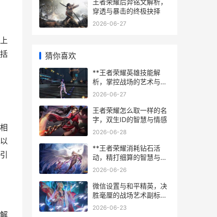
王者荣耀后羿铭文解析，
穿透与暴击的终极抉择
2026-06-27
上
括
猜你喜欢
**王者荣耀英雄技能解
析，掌控战场的艺术与博
弈**
2026-06-27
王者荣耀怎么取一样的名
字，双生ID的智慧与情感
相
2026-06-28
以
**王者荣耀消耗钻石活
引
动，精打细算的智慧与乐
趣**
2026-06-26
微信设置与和平精英，决
胜毫厘的战场艺术副标
题，高手未曾明言的操控
2026-06-23
密码
解