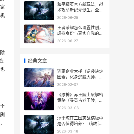
和平精英官方新玩法，战
家
术攻防新纪元诞生，全新
机
镜像攻防模式深度解析
2026-06-25
王者荣耀怎么设置性别，
虚拟身份与真实自我的交
汇
2026-06-27
除
经典文章
造
也
逃离企业大楼（逆袭决定
因素，化身逃脱大师，如
何成功破解每一层？） 逃
2026-02-07
离公司视频
《原神》赤王陵上层解密
策略（寻觅古老王陵，揭
开封印的秘密） 原神赤魔
个
2026-03-08
王位置
刷
淳于琼在三国志战棋版中
，
是否值得培养？（解析淳
于琼的优势和劣势，判断
2026-03-18