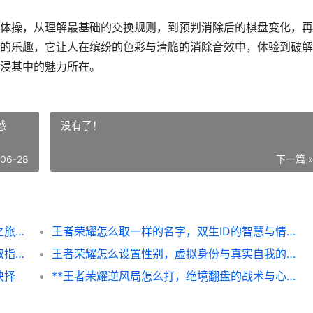
体操，从理解最基础的交换规则，到预判消除后的棋盘变化，再
的乐趣，它让人在缤纷的色彩与清脆的消除音效中，体验到破解
浸其中的魅力所在。
感
没有了！
-06-28
下一篇 
开心消消乐怎么玩，新手入门到精通的趣味之旅，副标题，三消规则与连击技巧全解析
王者荣耀怎么取一样的名字，双生ID的智慧与情感
**王者改名卡怎么获得，资深玩家的全面获取指南与深度思考**
王者荣耀怎么设置性别，虚拟身份与真实自我的交汇
抉择
**王者荣耀逆风局怎么打，绝境翻盘的战术与心法**