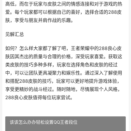
高低，而在于玩家与皮肤之间的情感连接和对于游戏的热
爱。每个玩家都可以根据自己的喜好，选择合适的288皮
肤，享受与朋友并肩作战的乐趣。
见解汇总
如何？怎么样大家都了解了吧，王者荣耀中的288良心皮
肤因其杰出的质量与合理的价格，深受玩家喜爱。获取这
类皮肤的技巧多种多样，玩家在选择角色和皮肤的经过
中，可以让团队更具凝聚力和娱乐性。通过深入了解使用
和搭配288皮肤的技巧，玩家可以更好地提升游戏体验，
享受更精妙的战斗经过。随时随地，尽情展现个人风格，
288良心皮肤值得每位玩家尝试。
该该怎么办办轻松设置QQ王者段位