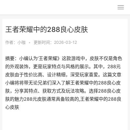
王者荣耀中的288良心皮肤
作者：
小咖
•
更新时间：2026-03-12
摘要：小编认为‘王者荣耀》这款游戏中，皮肤不仅是角色
的外观装饰，更是玩家特点与风格的展示。其中，288元
皮肤由于性价比高、设计精细，深受玩家喜爱。这篇文章
小编将将带无论兄弟们深入了解王者荣耀中的288良心皮
肤，分享其特点、获取方式及玩法攻略。选择288良心皮
肤的魅力288元皮肤通常具备较高的,王者荣耀中的288良
心皮肤