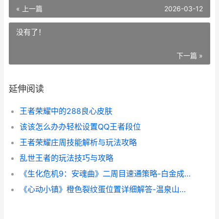
« 上一篇
2026-03-12
没有了！
下一篇 »
延伸阅读
王者荣耀中的288良心皮肤
该该怎么办办轻松设置QQ王者段位
王者荣耀庄周技能解析与玩法攻略
乱世王者的玩法技巧与攻略
《生化危机9：安魂曲》二周目速通策略-白金成就达成诀窍详细解答 生化危机9最新消息
《心动小镇》橙色裂纹蛋位置详细解答-温泉山岸边收集指导 帮我下载心动小镇