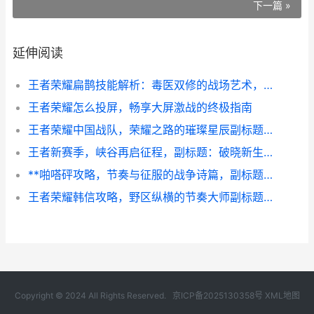
下一篇 »
延伸阅读
王者荣耀扁鹊技能解析：毒医双修的战场艺术，副标题：掌控生命与死亡的法则
王者荣耀怎么投屏，畅享大屏激战的终极指南
王者荣耀中国战队，荣耀之路的璀璨星辰副标题：从指尖竞技到国家荣耀的征途
王者新赛季，峡谷再启征程，副标题：破晓新生，战术与荣耀的又一次轮回
**啪嗒砰攻略，节奏与征服的战争诗篇，副标题，击鼓进军全指南**
王者荣耀韩信攻略，野区纵横的节奏大师副标题，枪挑连营的逆袭之道
Copyright © 2024 All Rights Reserved.
京ICP备2025130358号
XML地图