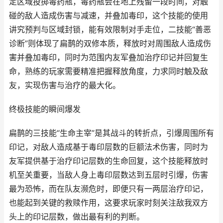
定区域投掷毒药瓶，毒药瓶会在地上残留一段时间，对触
碰的敌人造成伤害与减速，并叠加毒印，这个技能的使用
讲究预判与区域封锁，能有效限制对手走位，二技能“善恶
诊断”则体现了扁鹊的双修本质，释放时对周围敌人造成伤
害并叠加毒印，同时为范围内友军叠加治疗印记并回复生
命，熟练的玩家需要精准把握释放角度，力求同时触及敌
友，实现伤害与治疗的最大化。
终极技能的瞬间爆发
扁鹊的三技能“生命主宰”是其战斗的转折点，引爆周围所有
印记，对敌人造成基于毒印层数的巨额法术伤害，同时为
友军提供基于治疗印记层数的生命回复，这个技能释放时
机至关重要，当敌人身上毒印层数达到五层时引爆，伤害
最为恐怖，而在队友濒危时，即便只有一两层治疗印记，
也能起到关键的救赎作用，这要求玩家时刻关注敌我双方
头上的印记层数，做出最有利的判断。