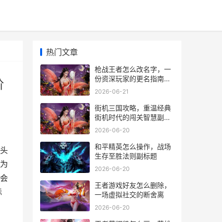
热门文章
枪战王者怎么改名字，一
份资深玩家的更名指南副
阶
标题，从基础操作到进阶
2026-06-21
心法
街机三国攻略，重温经典
街机时代的闯关智慧副标
题：策略与操作并重的横
2026-06-20
版通关指南
和平精英怎么操作，战场
头
生存至胜法则副标题
为
2026-06-20
会
王者游戏好友怎么删除，
标
一场虚拟社交的断舍离
2026-06-20