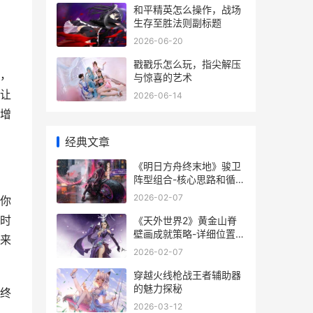
和平精英怎么操作，战场
生存至胜法则副标题
2026-06-20
戳戳乐怎么玩，指尖解压
，
与惊喜的艺术
让
2026-06-14
增
经典文章
《明日方舟终末地》骏卫
阵型组合-核心思路和循环
解析 明日方舟终末地预约
2026-02-07
你
时
《天外世界2》黄金山脊
壁画成就策略-详细位置和
来
完成方式 天外世界2西港
2026-02-07
镇发电站钥匙
穿越火线枪战王者辅助器
的魅力探秘
终
2026-03-12