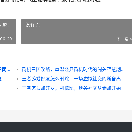
标题：
没有了！
-06-20
下一篇 
枪战王者怎么改名字，一份资深玩家的更名指南副标题，从基础操作到进阶心法
街机三国攻略，重温经典街机时代的闯关智慧副标题：策略与操作并重的横版通关指南
题
王者游戏好友怎么删除，一场虚拟社交的断舍离
王者怎么加好友，副标题，峡谷社交从添加开始