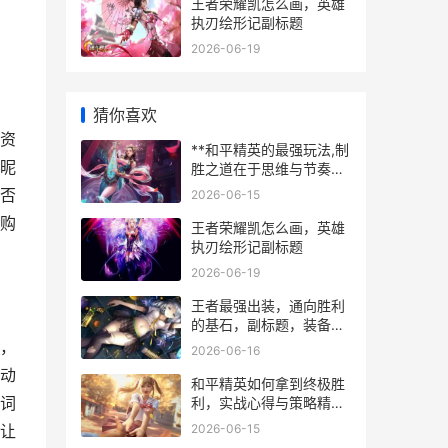
王者荣耀凯怎么画，英雄
执刃绘形记副标题
2026-06-19
猜你喜欢
资
**和平精英的最强玩法,制
昵
胜之道在于思维与节奏，
副标题,从刚枪莽夫到战术
否
2026-06-15
大师的蜕变之旅。**
购
王者荣耀凯怎么画，英雄
执刃绘形记副标题
2026-06-19
王者最强出装，通向胜利
的基石，副标题，装备逻
辑与战场艺术的融合
，
2026-06-16
动
和平精英如何拿到终极胜
词
利，实战心得与策略精讲
副标题
2026-06-15
让