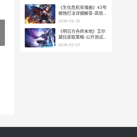
《生化危机安魂曲》43号
植物打法详细解答-高效击
败43号植物全流程 生化
2026-03-20
危机安魂曲
《明日方舟终末地》艾尔
黛拉获取策略-公开测试福
»
利详细解答 明日方舟终末
2026-02-07
地内存会有多大