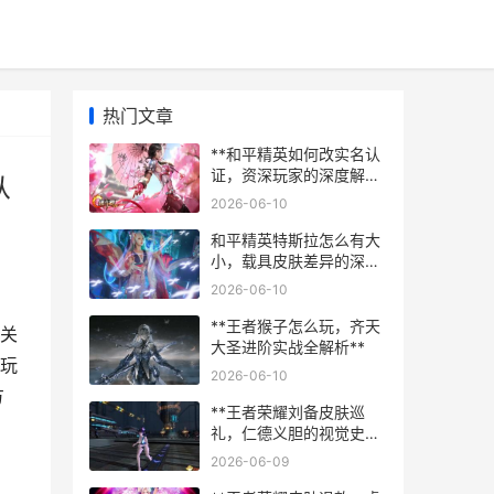
热门文章
**和平精英如何改实名认
证，资深玩家的深度解析
从
与优化指南，副标题：从
2026-06-10
流程到策略的全方位思考
**
和平精英特斯拉怎么有大
小，载具皮肤差异的深度
解析
2026-06-10
**王者猴子怎么玩，齐天
关
大圣进阶实战全解析**
玩
2026-06-10
方
**王者荣耀刘备皮肤巡
礼，仁德义胆的视觉史诗
**
2026-06-09