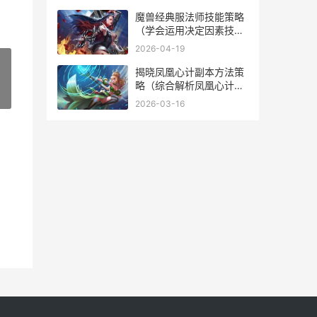
乙真人使用一技能还为爆
炸
魔兽经典服法师技能策略
（学会运用决定因素技
能，成为无人能敌法
2026-04-19
师！） 魔兽法师nga
揭晓凤凰心计副本方法策
略（综合解析凤凰心计副
»
本方法，助您游刃有余）
2026-03-16
凤凰心计完整版结局