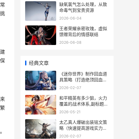
缺氧氯气怎么处理，从致
常
命毒气到宝贵资源
挑
2026-06-04
王者荣耀亲密玫瑰，虚拟
馈赠背后的情感联结
2026-06-08
建
保
经典文章
《迷你世界》制作回血道
具策略（打造绝顶回血道
具！迷你世界中的生命之
2026-02-07
源制作宝典） 迷你世界
制作
和平精英有多少狙，火力
来
覆盖的战术体系,副标题，
繁
狙击武器深度解析与战场
2026-05-21
应用
太乙真人爆破出装铭文策
略（快速提高游戏实力的
。
装备选择和铭文诀窍） 太
2026-02-07