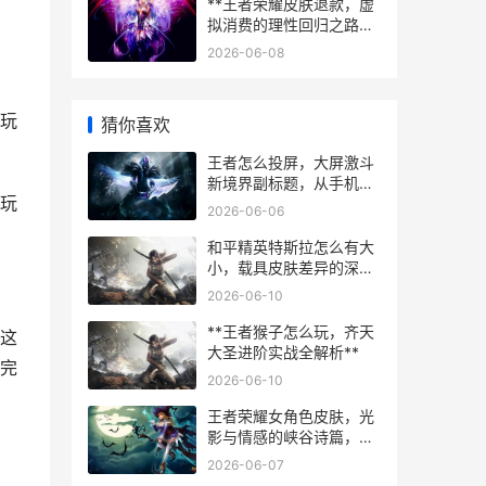
**王者荣耀皮肤退款，虚
拟消费的理性回归之路，
玩家权益与商业逻辑的博
2026-06-08
弈**
玩
猜你喜欢
王者怎么投屏，大屏激斗
新境界副标题，从手机小
玩
屏到沉浸巨幕的实战指南
2026-06-06
和平精英特斯拉怎么有大
小，载具皮肤差异的深度
解析
2026-06-10
**王者猴子怎么玩，齐天
这
大圣进阶实战全解析**
完
2026-06-10
王者荣耀女角色皮肤，光
影与情感的峡谷诗篇，副
标题，指尖绽放的虚拟美
2026-06-07
学盛宴