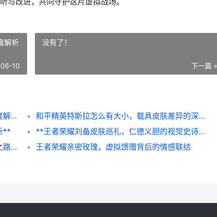
听与改进，共同守护这片虚拟战场。
度解析
没有了！
-06-10
下一篇 
**和平精英如何改实名认证，资深玩家的深度解析与优化指南，副标题：从流程到策略的全方位思考**
和平精英特斯拉怎么有大小，载具皮肤差异的深度解析
**
**王者荣耀刘备皮肤巡礼，仁德义胆的视觉史诗**
**王者荣耀皮肤退款，虚拟消费的理性回归之路，玩家权益与商业逻辑的博弈**
王者荣耀亲密玫瑰，虚拟馈赠背后的情感联结