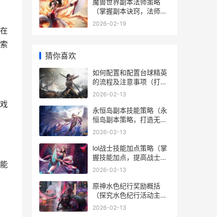
魔兽世界副本法师策略
（掌握副本诀窍，法师独
领风骚） 魔兽法师打本技
2026-02-19
巧
而在
亚索
猜你喜欢
如何配置和配置台球精英
的流程及注意事项（打造
顶级的台球精英尝试，轻
2026-02-13
松上手机游戏戏） 如何配
戏
置和配置文件
永恒岛副本技能策略（永
恒岛副本策略，打造无人
能敌战队！） 永恒岛副本
2026-02-13
技能怎么用
lol战士技能加点策略（掌
握技能加点，提高战士实
能
力） lol 战士
2026-02-13
原神水色纪行奖励概括
（探究水色纪行活动主题
中的奖励和福利） 水色纪
2026-02-13
行选哪个武器