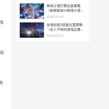
王者峡谷见
单排沙漠打野出装策略
（新鲜版本lol单排沙漠打
野出装策略详细解答） 沙
2026-02-07
漠打野点最肥的地方是哪
生
里?
全境封锁2技能位置策略
（无人不知的游戏必要策
略，让你在战场上无往不
2026-02-07
利！） 全境封锁2技能分
阶
出
击