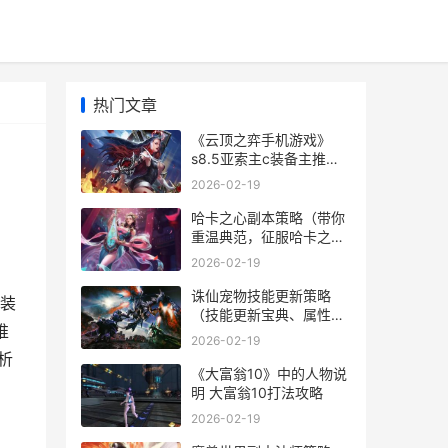
热门文章
《云顶之弈手机游戏》
s8.5亚索主c装备主推
（强化亚索输出利器，解
2026-02-19
析最佳装备组合） 云顶之
弈手机和电脑互通吗
哈卡之心副本策略（带你
重温典范，征服哈卡之
心） 哈卡之心任务在哪里
2026-02-19
交
诛仙宠物技能更新策略
在装
（技能更新宝典、属性提
推
高诀窍和心得同享） 诛仙
2026-02-19
宠物技能
析
《大富翁10》中的人物说
明 大富翁10打法攻略
2026-02-19