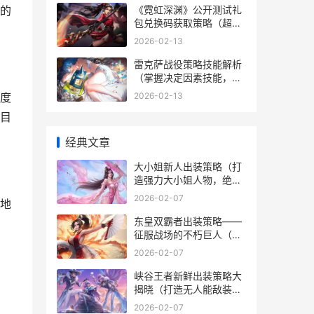
《霓虹深渊》公开测试礼
的
包兑换码获取策略（超级
福利等你来领！关注策略
2026-02-13
拿兑换码！） 霓虹深渊小
知识
雷克萨战役策略技能解析
（掌握决定因素技能，成
为战场之王） 雷克萨战役
2026-02-13
度
顶尖怪物
目
经典文章
大小姐新人出装策略（打
造强力大小姐人物，绝不
落后） 王者大小姐出装推
2026-02-07
地
荐
东皇双霸者出装策略——
征服战场的不朽巨人（无
人能敌输出和坚不可摧防
2026-02-07
御，双重霸权尽在你手
中） 东皇大招伤害计算双
峡谷王者新鲜出装策略大
抗吗?
揭晓（打造无人能敌装备
方法，畅玩游戏新尝试）
2026-02-07