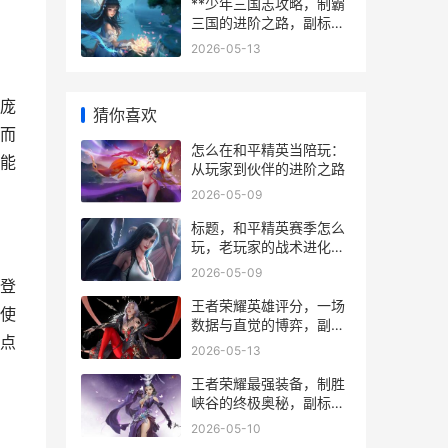
**少年三国志攻略，制霸
三国的进阶之路，副标
题，资深玩家的深度心得
2026-05-13
分享**
庞
猜你喜欢
而
怎么在和平精英当陪玩：
能
从玩家到伙伴的进阶之路
2026-05-09
标题，和平精英赛季怎么
玩，老玩家的战术进化手
记，副标题，从落地成盒
2026-05-09
到稳健上分的实战心得
登
王者荣耀英雄评分，一场
使
数据与直觉的博弈，副标
点
题，资深玩家眼中的战力
2026-05-13
刻度尺
王者荣耀最强装备，制胜
峡谷的终极奥秘，副标
题，深度解析版本神装的
2026-05-10
博弈艺术