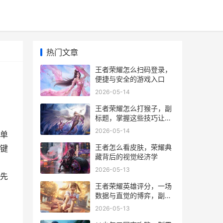
热门文章
王者荣耀怎么扫码登录，
便捷与安全的游戏入口
2026-05-14
王者荣耀怎么打猴子，副
标题，掌握这些技巧让他
无处可逃
2026-05-14
单
王者怎么看皮肤，荣耀典
键
藏背后的视觉经济学
2026-05-13
先
王者荣耀英雄评分，一场
数据与直觉的博弈，副标
题，资深玩家眼中的战力
2026-05-13
刻度尺