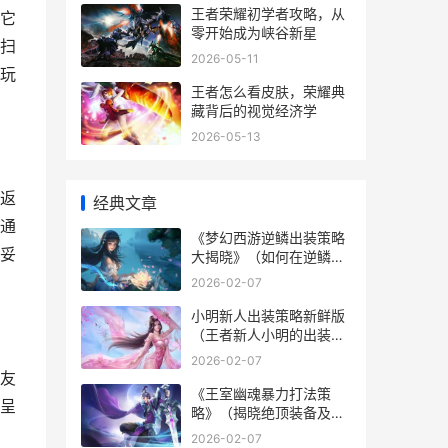
王者荣耀初学者攻略，从
它
零开始成为峡谷新星
扫
2026-05-11
玩
王者怎么看皮肤，荣耀典
藏背后的视觉经济学
2026-05-13
返
经典文章
通
《梦幻西游逆鳞出装策略
妥
大揭晓》（如何在逆鳞中
选择最合适的装备套路？
2026-02-07
不再为装备而迷茫！） 梦
幻西游逆鳞加多少攻击
小明新人出装策略新鲜版
（王者新人小明的出装策
略集合） 小明的出装推荐
2026-02-07
王者荣耀
友
《王室幽魂暴力打法策
呈
略》（揭晓绝顶装备及诀
窍，让你成为真正的王
2026-02-07