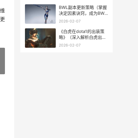
者！） 皇室幽灵
BWL副本更新策略（掌握
维
决定因素诀窍，成为BWL
更
副本的征服者） bwl之后
2026-02-07
是什么副本
《白虎在dota1的出装策
略》（深入解析白虎出装
策略，掌握绝对优势）
2026-02-07
dota白虎简称
»