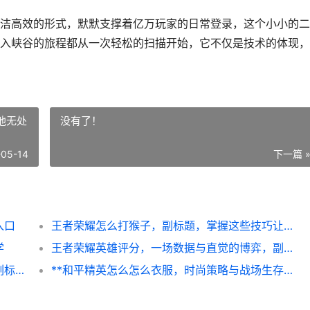
洁高效的形式，默默支撑着亿万玩家的日常登录，这个小小的二
入峡谷的旅程都从一次轻松的扫描开始，它不仅是技术的体现，
他无处
没有了！
-05-14
下一篇 
入口
王者荣耀怎么打猴子，副标题，掌握这些技巧让他无处可逃
学
王者荣耀英雄评分，一场数据与直觉的博弈，副标题，资深玩家眼中的战力刻度尺
**少年三国志攻略，制霸三国的进阶之路，副标题，资深玩家的深度心得分享**
**和平精英怎么怎么衣服，时尚策略与战场生存的微妙平衡**