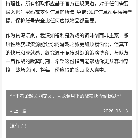
持理性，所有领取都应基于官方正规渠道，对于任何需要
输入账号密码或支付信息的所谓“免费领取”信息都要保持警
惕，保护账号安全比任何虚拟物品都重要。
作为资深玩家，我深知福利是游戏的调味剂而非主菜，系
统性地获取资源能让你的游戏之旅更加顺畅愉悦，但真正
的快乐和成就感，终究源于竞技对战的策略博弈，与队友
并肩作战的默契时刻，希望这份指南能帮助你更从容地穿
梭于战场之间，将每一份应得的奖励收入囊中。
**王者荣耀关羽铭文，青龙偃月下的战魂抉择副标题**
« 上一篇
2026-06-13
没有了！