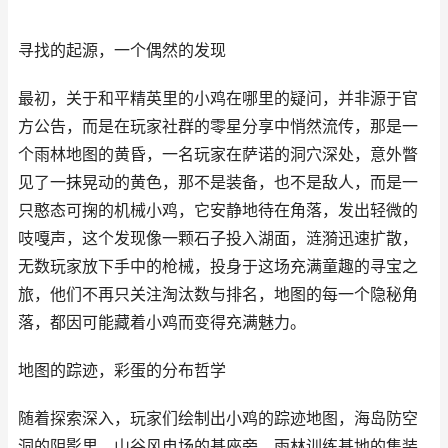
寻找的起源，一个偶然的发现
最初，关于和平精英里的小鸡在哪里的疑问，并非源于官
方公告，而是在玩家社群的零星分享中悄然流传，那是一
个雨林地图的黄昏，一名玩家在萨诺的洞穴深处，意外瞥
见了一抹晃动的黄色，那不是装备，也不是敌人，而是一
只憨态可掬的机械小鸡，它安静地待在角落，发出轻微的
吱嘎声，这个发现像一颗石子投入湖面，涟漪迅速扩散，
无数玩家放下手中的枪械，投身于这场充满童趣的寻宝之
旅，他们不再只关注淘汰数与排名，地图的每一个隐秘角
落，都因可能藏着小鸡而变得充满魅力。
地图的踪迹，彩蛋的分布哲学
随着探索深入，玩家们绘制出小鸡的踪迹地图，海岛防空
洞的阴影里，山谷风电场的基座旁，雨林训练基地的集装