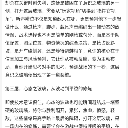
却总在关键时刻失利，这便是被困在了意识之玻璃的另一
侧，打开这层玻璃，需要从“玩家视角”切换到“指挥官视
角”，听声辨位不仅是知道敌人在哪，更是预判他下一步想
做什么，通过枪声，脚步，载具声音编织出一幅动态的敌
情图，战术选择也不再是简单的刚枪或苟分，而是基于队
伍配置，圈型位置，物资情况的综合决策，是抢占反斜
坡，是开车绕侧翼，还是静待鹬蚌相争，意识的核心在于
信息加工与风险预判，它让你从被动反应，变为主动布
局，当你开始思考对手的思考，预测战场的下一秒，这层
意识之玻璃便出现了第一道裂缝。
第三层，心态之玻璃，从波动到平稳的修炼
即使技术意识俱佳，心态的波动也可能瞬间凝结成一堵坚
硬的玻璃墙，将你与胜利隔开，紧张，焦虑，愤怒，轻
敌，这些情绪是高手路上最后的障碍，打开这层玻璃，是
一场内在的修炼，需要学会在激战中保持呼吸的平稳，在