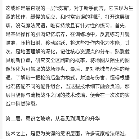
这或许是最直观的一层“玻璃”，对于新手而言，它表现为生
涩的操作，缓慢的反应，和时常错误的判断，打开这层玻
璃，没有魔法咒语，唯有持续且有针对性的练习，首先，
是基础操作的肌肉记忆培养，在训练场中，反复练习开镜
瞄准，压枪扫射，移动跳跃，将这些操作内化为本能，其
次，是地图理解的深化，记住核心资源点的分布，熟悉载
具刷新位置，研究安全区刷新的概率，将地图从陌生的图
像转化为可驾驭的战场沙盘，最后，是对枪械与配件的精
通，了解每一把枪的后坐力模式，射速与伤害，懂得根据
战况搭配不同的配件组合，当这些技术细节融会贯通，那
层阻隔你与流畅战斗之间的技术玻璃，便会在一次次的实
战中悄然碎裂。
第二层，意识之玻璃，从看见到洞见的升华
技术之上，是更为关键的意识层面，许多玩家枪法精准，