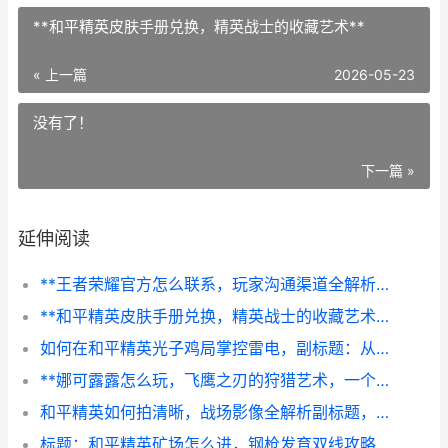
**和平精英皮肤手册兑换，精英战士的收藏艺术**
« 上一篇
2026-05-23
没有了！
下一篇 »
延伸阅读
**王者荣耀官方怎么联系，玩家沟通渠道全解析**
**和平精英皮肤手册兑换，精英战士的收藏艺术**
如何在和平精英光子鸡局掌控雷电，副标题：从策略到心态的全方位进阶指南
**娜可露露怎么玩，飞鹰之刃的狩猎艺术，一个资深玩家的深度解析**
和平精英如何拍清晰，战场影像全解析副标题，从设置到技巧的视觉革命
标题：和平精英矿场怎么进，钢枪发育双线攻略解析副标题：隐蔽路线与战术落点全揭秘