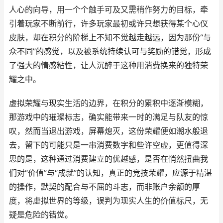
人心的向导，用一个个触手可及又需稍作努力的目标，牵
引着玩家不断前行，许多玩家最初或许只想获得某个心仪
皮肤，却在积分的阶梯上不知不觉越走越远，因为那份“与
众不同”的感觉，以及被系统持续认可与奖励的错觉，形成
了强大的情感粘性，让人沉醉于这种用消费换来的独特荣
耀之中。
虚拟荣耀与现实生活的边界，在积分的累积中逐渐模糊，
那游戏中的璀璨标志，确实能带来一时的满足与队友的惊
叹，然而当退出游戏，屏幕熄灭，这份荣耀便如潮水般退
去，留下的可能只是一串消费数字和些许空虚，更值得深
思的是，这种通过消费建立的优越感，是否在悄然扭曲我
们对“价值”与“成就”的认知，真正的竞技荣耀，应源于精湛
的操作，默契的配合与不屈的斗志，而非账户余额的厚
度，将虚拟世界的等级，误判为现实人生的价值标尺，无
疑是危险的错觉。