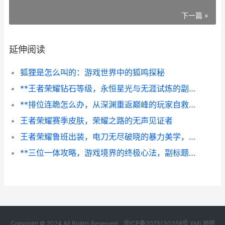
下一篇 »
延伸阅读
狐狸是怎么叫的：游戏世界中的狐鸣探秘
**王者荣耀钻石等级，永恒星光与无涯试炼的副标题**
**排位连跪怎么办，从深渊重返巅峰的玩家自救指南**
王者荣耀赛季皮肤，荣耀之路的无声见证者
王者荣耀鲁班出装，电刀无尽破晓的暴力美学，副标题，小短腿的生存与毁灭之歌
**三位一体攻略，游戏境界的终极心法，副标题为以魂系战斗为例**
Copyright © 2024 All Rights Reserved.
京ICP备2025130358号
XML地图