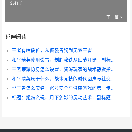
没有了！
下一篇 »
延伸阅读
王者有啥段位，从倔强青铜到无双王者
和平精英使用设置，制胜秘诀从细节开始，副标题，资深玩家的极致优化指南
王者荣耀隐身怎么设置，资深玩家的战术静默指南，副标题，掌握隐形艺术主宰对局节奏
和平精英属于什么，战术竞技的时代回声与社交符号
**王者怎么实名：账号安全与健康游戏的第一步**
标题：耀怎么玩，月下剑影的灵动艺术，副标题：掌握节奏以柔克刚的刺客精髓