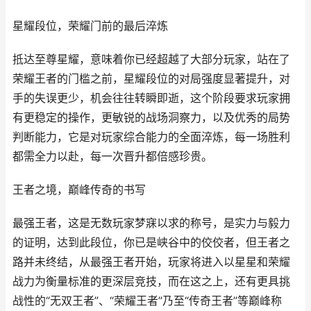
星耀段位，荣耀门前的最后淬炼
抵达至尊星耀，意味着你已经超越了大部分玩家，站在了
荣耀王者的门槛之前，星耀段位的对局强度显著提升，对
手的失误更少，机会往往转瞬即逝，这个阶段要求玩家拥
有更稳定的操作，更敏锐的战场洞察力，以及优秀的局势
判断能力，它是对玩家综合能力的全面淬炼，每一场胜利
都需全力以赴，每一次晋升都倍感珍贵。
王者之境，巅峰传奇的书写
最强王者，这是无数玩家梦寐以求的称号，是实力与毅力
的证明，达到此段位，你已是峡谷中的佼佼者，但王者之
路并未终结，从最强王者开始，玩家将进入以星星和荣耀
战力为衡量标准的更深层竞技，而在这之上，还有更具挑
战性的“无双王者”、“荣耀王者”乃至“传奇王者”等巅峰称