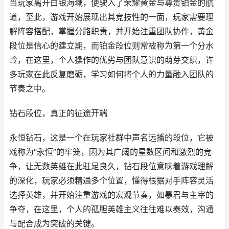
当玩家离开白银海域，便驶入了荣耀黄金与尊贵铂金的航
道，至此，游戏开始展现出其竞技性的一面，玩家需要理
解阵容搭配，掌握分路职责，并开始注重团队协作，黄金
段位是信心的建立期，而铂金段位则常被称为第一个分水
岭，在这里，个人操作的优劣与团队意识的萌芽交织，许
多玩家在此反复磨砺，学习如何将个人的力量融入团队的
节奏之中。
钻石段位，真正的征途开端
永恒钻石，这是一个在玩家社群中声名远播的段位，它被
戏称为“永恒”的牢笼，因为其广阔的星数区间和激烈的竞
争，让无数英雄在此驻足良久，钻石段位意味着游戏理解
的深化，玩家必须精通多个位置，懂得根据对手阵容灵活
选择英雄，并开始注重游戏的宏观节奏，如暴君与主宰的
争夺，在这里，个人的孤胆英雄主义往往难以奏效，沟通
与配合成为突破的关键。