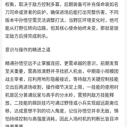
权衡，取决于敌方控制多寡，后期装备可补充保命装如名
刀司命或贤者的庇护，确保进场后能打出完整伤害，不同
版本中孙悟空需灵活调整打法，当野区环境变化时，他可
能从打野位转向边路，但其核心使命始终未变，那就是锁
定敌方后排完成刺杀。
意识与操作的精进之道
精通孙悟空远不止掌握连招，更需卓越的意识，前期发育
至关重要，需高效清野并寻找抓人机会，中期是小规模团
战主宰者，应利用地形隐蔽接近，等待敌方关键控制技能
交出后再进场收割，操作细节决定上限，一技能的使用时
机是区分普通玩家与高手的分水岭，需预判敌方技能释
放，二技能的跳跃技巧可通过野怪或小兵实现超远距离位
移，达成意想不到的切入角度，记住孙悟空并非无敌，惧
怕持续控制与高强度消耗，因此入场时机的判断比盲目冲
锋更重要。