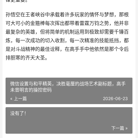
孙悟空在王者峡谷中承载着许多玩家的情怀与梦想，那根
可大可小的金箍棒每次挥出都带着雷霆万钧之势，他并非
最复杂的英雄，但将简单的机制运用到极致却需要千锤百
炼，每一次成功的切入收割，每一次精准的技能抵挡，都
是对斗战精神的最佳诠释，在高手手中他依然是那个令后
排胆寒的齐天大圣。
微信设置与和平精英，决胜毫厘的战场艺术副标题，高手
未曾明言的操控密码
« 上一篇
2026-06-23
没有了！
下一篇 »