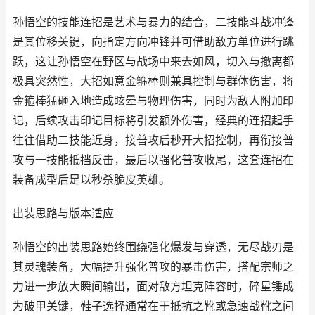
孙悟空的技能连招是艺术与暴力的结合，二技能斗战冲锋
是其位移关键，向指定方向冲锋并可借助敌方单位进行跳
跃，这让孙悟空在野区与战场中来去如风，切入与撤离都
极具突然性，大招如意金箍棒则兼具控制与群体伤害，将
金箍棒猛砸入地造成眩晕与物理伤害，同时为敌人附加印
记，后续攻击印记目标将引发额外伤害，经典的连招起手
往往借助二技能近身，接普攻后秒开大招控制，再衔接普
攻与一技能抵挡反击，最后以强化普攻收尾，这套连招在
装备成型后足以秒杀脆皮英雄。
出装思路与版本适应
孙悟空的出装思路始终围绕强化爆发与穿透，无尽战刃是
其灵魂装备，大幅提升强化普攻的暴击伤害，搭配宗师之
力进一步放大瞬间输出，面对敌方坦克阵容时，碎星锤成
为破甲关键，鞋子选择通常在于抵抗之靴或急速战靴之间