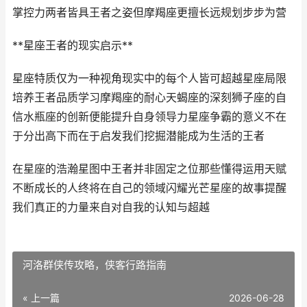
掌控力两者皆具王者之姿但摩羯座更擅长远规划步步为营
**星座王者的现实启示**
星座特质仅为一种视角现实中的每个人皆可超越星座局限
培养王者品质学习摩羯座的耐心天蝎座的深刻狮子座的自
信水瓶座的创新便能提升自身领导力星座争霸的意义不在
于分出高下而在于启发我们挖掘潜能成为生活的王者
在星座的浩瀚星图中王者并非固定之位那些懂得运用天赋
不断成长的人终将在自己的领域闪耀光芒星座的故事提醒
我们真正的力量来自对自我的认知与超越
河洛群侠传攻略，侠客行路指南
« 上一篇
2026-06-28