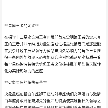
**星座王者的定义**
在探讨十二星座谁为王者时我们首先需明确王者的定义真
正的王者并非单纯指力量最强或性格最张扬者而是那些能
在复杂环境中展现领导力智慧与持久影响力的角色王者懂
得平衡内外能凝聚人心亦能从容应对挑战从星座特质来看
每个星座皆有独特优势但王者之位往往属于那些将天赋转
化为实际影响力的星座
**火象星座的炽热光芒**
火象星座包括白羊座狮子座与射手座他们充满活力与激情
白羊座勇敢开拓宛如先锋但冲动特质使其难担长久领导之
责狮子座自信耀眼天生具备领袖气场他们善于鼓舞他人却