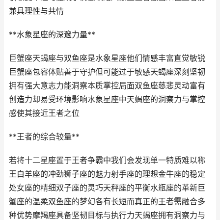
兼具理性与共情
**水象星座的深邃力量**
巨蟹座天蝎座与双鱼座是水象星座他们情感丰富直觉敏锐
巨蟹座包容体贴善于守护但可能过于敏感天蝎座深刻坚韧
拥有强大意志力能洞察本质掌控局面双鱼座慈悲灵动富有
创造力却易受环境影响水象星座中天蝎座的洞察力与掌控
感使其接近王者之位
**王者的综合较量**
若将十二星座置于王者争霸中我们会发现单一特质难以称
王白羊座的冲劲狮子座的魅力射手座的理想金牛座的稳定
处女座的精细双子座的灵巧天秤座的平衡水瓶座的革新巨
蟹座的温柔双鱼座的梦幻各有长短而真正的王者需融合多
种优势摩羯座具备坚韧目标与执行力天蝎座拥有洞察力与