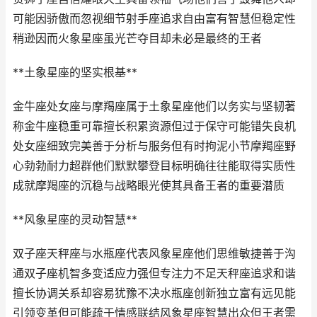
可能因骄傲而忽视细节射手座追求自由富有智慧但稳定性
稍逊因而火象星座虽光芒夺目却未必是最终的王者
**土象星座的坚实根基**
金牛座处女座与摩羯座属于土象星座他们以务实与坚韧著
称金牛座稳重可靠擅长积累资源但过于保守可能错失良机
处女座细致完美善于分析与服务但有时拘泥小节摩羯座野
心勃勃耐力超群他们默默攀登目标明确往往能取得实质性
成就摩羯座的沉稳与战略眼光使其具备王者的重要潜质
**风象星座的灵动智慧**
双子座天秤座与水瓶座代表风象星座他们思维敏捷善于沟
通双子座机智多变适应力强但专注力不足天秤座追求和谐
擅长协调关系却容易犹豫不决水瓶座创新独立富有远见能
引领变革但可能疏于情感联结风象星座智慧出众但王者需