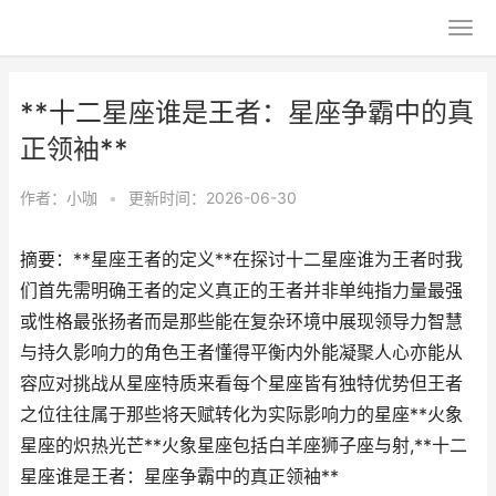
**十二星座谁是王者：星座争霸中的真
正领袖**
作者：
小咖
•
更新时间：2026-06-30
摘要：**星座王者的定义**在探讨十二星座谁为王者时我
们首先需明确王者的定义真正的王者并非单纯指力量最强
或性格最张扬者而是那些能在复杂环境中展现领导力智慧
与持久影响力的角色王者懂得平衡内外能凝聚人心亦能从
容应对挑战从星座特质来看每个星座皆有独特优势但王者
之位往往属于那些将天赋转化为实际影响力的星座**火象
星座的炽热光芒**火象星座包括白羊座狮子座与射,**十二
星座谁是王者：星座争霸中的真正领袖**