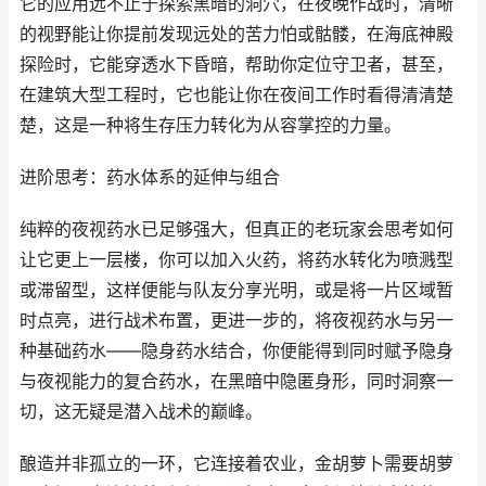
它的应用远不止于探索黑暗的洞穴，在夜晚作战时，清晰
的视野能让你提前发现远处的苦力怕或骷髅，在海底神殿
探险时，它能穿透水下昏暗，帮助你定位守卫者，甚至，
在建筑大型工程时，它也能让你在夜间工作时看得清清楚
楚，这是一种将生存压力转化为从容掌控的力量。
进阶思考：药水体系的延伸与组合
纯粹的夜视药水已足够强大，但真正的老玩家会思考如何
让它更上一层楼，你可以加入火药，将药水转化为喷溅型
或滞留型，这样便能与队友分享光明，或是将一片区域暂
时点亮，进行战术布置，更进一步的，将夜视药水与另一
种基础药水——隐身药水结合，你便能得到同时赋予隐身
与夜视能力的复合药水，在黑暗中隐匿身形，同时洞察一
切，这无疑是潜入战术的巅峰。
酿造并非孤立的一环，它连接着农业，金胡萝卜需要胡萝