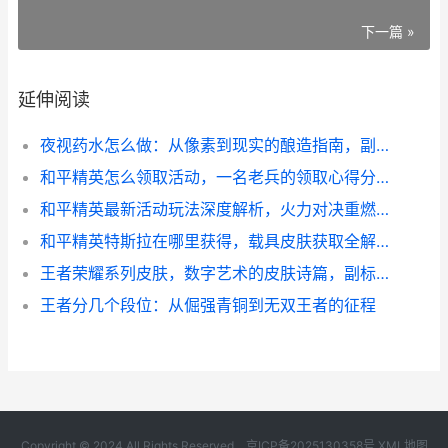
下一篇 »
延伸阅读
夜视药水怎么做：从像素到现实的酿造指南，副标题：一位老玩家的材料收集与合成心得
和平精英怎么领取活动，一名老兵的领取心得分享
和平精英最新活动玩法深度解析，火力对决重燃战术竞技热潮
和平精英特斯拉在哪里获得，载具皮肤获取全解析
王者荣耀系列皮肤，数字艺术的皮肤诗篇，副标题，方寸屏幕间的文化跃迁与情感共鸣
王者分几个段位：从倔强青铜到无双王者的征程
Copyright © 2024 All Rights Reserved.
京ICP备2025130358号
XML地图