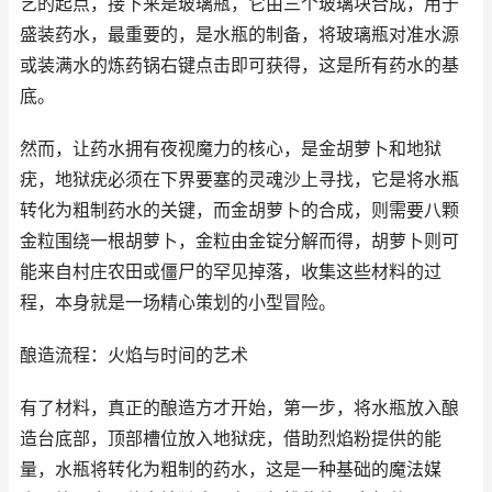
艺的起点，接下来是玻璃瓶，它由三个玻璃块合成，用于
盛装药水，最重要的，是水瓶的制备，将玻璃瓶对准水源
或装满水的炼药锅右键点击即可获得，这是所有药水的基
底。
然而，让药水拥有夜视魔力的核心，是金胡萝卜和地狱
疣，地狱疣必须在下界要塞的灵魂沙上寻找，它是将水瓶
转化为粗制药水的关键，而金胡萝卜的合成，则需要八颗
金粒围绕一根胡萝卜，金粒由金锭分解而得，胡萝卜则可
能来自村庄农田或僵尸的罕见掉落，收集这些材料的过
程，本身就是一场精心策划的小型冒险。
酿造流程：火焰与时间的艺术
有了材料，真正的酿造方才开始，第一步，将水瓶放入酿
造台底部，顶部槽位放入地狱疣，借助烈焰粉提供的能
量，水瓶将转化为粗制的药水，这是一种基础的魔法媒