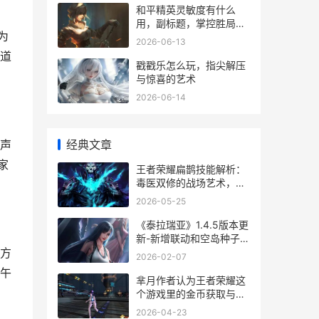
和平精英灵敏度有什么
用，副标题，掌控胜局的
为
隐形钥匙
2026-06-13
道
戳戳乐怎么玩，指尖解压
与惊喜的艺术
2026-06-14
经典文章
声
家
王者荣耀扁鹊技能解析：
毒医双修的战场艺术，副
标题：掌控生命与死亡的
2026-05-25
法则
《泰拉瑞亚》1.4.5版本更
新-新增联动和空岛种子优
化 泰拉瑞亚145皮皮蛙汉
方
2026-02-07
化
午
芈月作者认为王者荣耀这
个游戏里的金币获取与策
略
2026-04-23