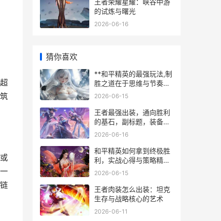
王者荣耀星耀：峡谷中游
的试炼与曙光
2026-06-16
猜你喜欢
**和平精英的最强玩法,制
超
胜之道在于思维与节奏，
副标题,从刚枪莽夫到战术
筑
2026-06-15
大师的蜕变之旅。**
王者最强出装，通向胜利
的基石，副标题，装备逻
辑与战场艺术的融合
2026-06-16
和平精英如何拿到终极胜
或
利，实战心得与策略精讲
副标题
一
2026-06-15
链
王者肉装怎么出装：坦克
生存与战略核心的艺术
2026-06-11