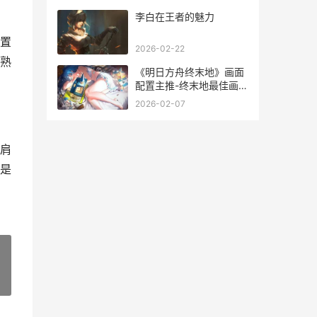
李白在王者的魅力
置
2026-02-22
熟
《明日方舟终末地》画面
配置主推-终末地最佳画质
和流畅度调整指导 明日方
2026-02-07
舟终末地内存会有多大
肩
是
»