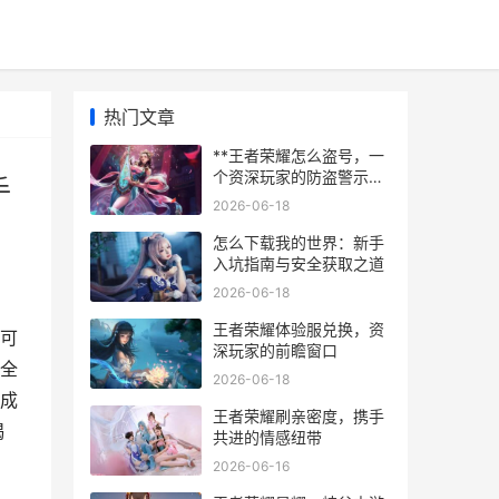
热门文章
**王者荣耀怎么盗号，一
个资深玩家的防盗警示
手
录，副标题，揭开网络黑
2026-06-18
手的欺诈陷阱**
怎么下载我的世界：新手
入坑指南与安全获取之道
2026-06-18
王者荣耀体验服兑换，资
可
深玩家的前瞻窗口
全
2026-06-18
成
王者荣耀刷亲密度，携手
揭
共进的情感纽带
2026-06-16