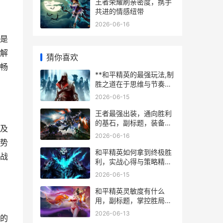
王者荣耀刷亲密度，携手
共进的情感纽带
2026-06-16
是
解
猜你喜欢
畅
**和平精英的最强玩法,制
胜之道在于思维与节奏，
副标题,从刚枪莽夫到战术
2026-06-15
大师的蜕变之旅。**
王者最强出装，通向胜利
的基石，副标题，装备逻
及
辑与战场艺术的融合
2026-06-16
势
和平精英如何拿到终极胜
战
利，实战心得与策略精讲
副标题
2026-06-15
和平精英灵敏度有什么
用，副标题，掌控胜局的
隐形钥匙
2026-06-13
的