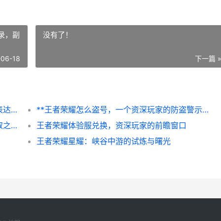
录，副
没有了！
-06-18
下一篇 
**王者荣耀怎么解说，从新手到职业的实战表达艺术**
**王者荣耀怎么盗号，一个资深玩家的防盗警示录，副标题，揭开网络黑手的欺诈陷阱**
怎么下载我的世界：新手入坑指南与安全获取之道
王者荣耀体验服兑换，资深玩家的前瞻窗口
王者荣耀星耀：峡谷中游的试炼与曙光