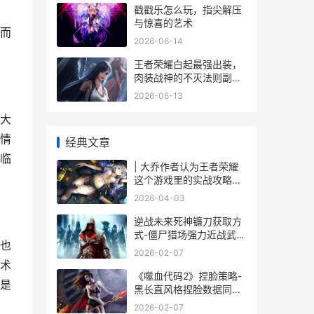
戳戳乐怎么玩，指尖解压
与惊喜的艺术
而
2026-06-14
王者荣耀白起最强出装，
肉装战神的不灭法则副标
题
2026-06-13
大
情
经典文章
临
| 大乔作者认为王者荣耀
这个游戏里的实战攻略指
南
2026-04-03
逆战未来死神镰刀获取方
式-僵尸猎场强力近战武器
也
详细解答 逆战未来死神镰
2026-02-07
刀
术
《噬血代码2》捏脸策略-
是
黑长直风格捏脸数据同享
噬血代码2黄金血泪晶
2026-02-07