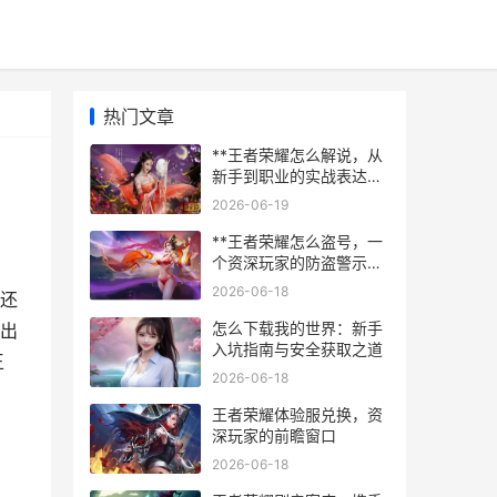
热门文章
**王者荣耀怎么解说，从
新手到职业的实战表达艺
术**
2026-06-19
**王者荣耀怎么盗号，一
个资深玩家的防盗警示
录，副标题，揭开网络黑
2026-06-18
，还
手的欺诈陷阱**
怎么下载我的世界：新手
出
入坑指南与安全获取之道
王
2026-06-18
王者荣耀体验服兑换，资
深玩家的前瞻窗口
2026-06-18