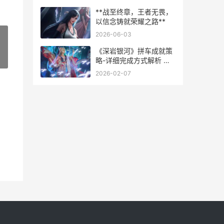
**战至终章，王者无畏，
以信念铸就荣耀之路**
2026-06-03
《深岩银河》拼车成就策
»
略-详细完成方式解析 深
岩银河 游民星空
2026-02-07