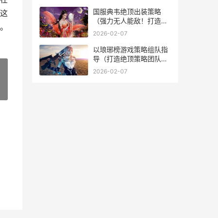
境，助你畅玩游戏） 网易
梦幻西游策划
国服典韦绝顶出装策略
这
（强力无人能敌！打造不
。
可阻挡的典韦装备） 国服
2026-02-07
典韦绝顶出装最新
以琅琊榜游戏策略组队指
导（打造绝顶策略团队，
征战琅琊榜！） 琅琊榜
2026-02-07
游戏
»