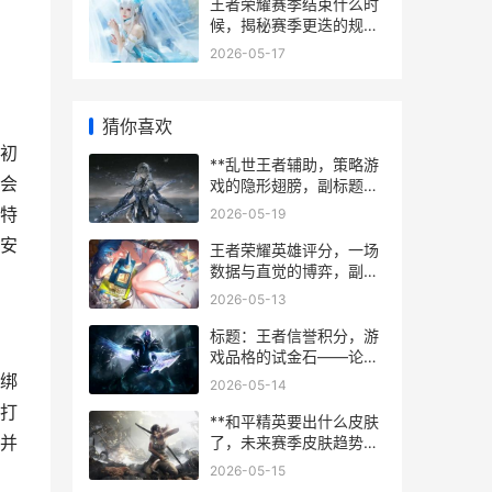
王者荣耀赛季结束什么时
候，揭秘赛季更迭的规律
与准备
2026-05-17
猜你喜欢
初
**乱世王者辅助，策略游
会
戏的隐形翅膀，副标题，
智能工具如何重塑战争艺
特
2026-05-19
术**
安
王者荣耀英雄评分，一场
数据与直觉的博弈，副标
题，资深玩家眼中的战力
2026-05-13
刻度尺
标题：王者信誉积分，游
戏品格的试金石——论公
平竞技的守护之道
绑
2026-05-14
打
**和平精英要出什么皮肤
并
了，未来赛季皮肤趋势前
瞻**
2026-05-15