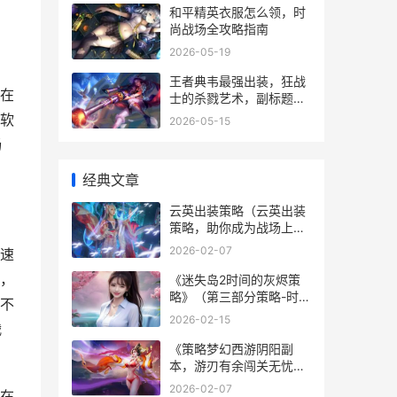
和平精英衣服怎么领，时
尚战场全攻略指南
2026-05-19
王者典韦最强出装，狂战
在
士的杀戮艺术，副标题，
撕裂战场的终极暴力美学
软
2026-05-15
畅
经典文章
云英出装策略（云英出装
策略，助你成为战场上的
霸主！） 云英出装策略图
2026-02-07
速
，
《迷失岛2时间的灰烬策
略》（第三部分策略-时光
不
守护者的秘密揭示） 迷失
2026-02-15
战
岛2时钟的时间
《策略梦幻西游阴阳副
本，游刃有余闯关无忧》
（精心策略，一举突破困
2026-02-07
在