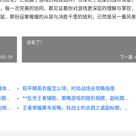
，每一次完美的协同，都见证着你对游戏更深层的理解与掌控，
鼠，那份运筹帷幄的从容与决胜千里的锐利，已然是另一番风景
没有了！
-05-19
下一篇 
**如何用电脑玩和平精英，从键鼠操控到沉浸体验的完全指南，副标题，资深玩家的实战心得与境界跃迁**
和平精英衣服怎么领，时尚战场全攻略指南
**星耀5到王者30星，一段蜕变的征程，副标题，从挣扎到从容的实战心路**
**乱世王者辅助，策略游戏的隐形翅膀，副标题，智能工具如何重塑战争艺术**
王者荣耀赛季结束什么时候，揭秘赛季更迭的规律与准备
王者荣耀典韦攻略，狂战士的杀戮之道副标题，从入门到精通掌控野区节奏