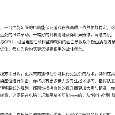
，一台性能足够的电脑能保证游戏在高画质下依然帧数稳定，这
远处的风吹草动，一幅好的耳机则能帮你听声辨位，洞悉先机，
与CPU，根据电脑性能调整游戏内的画面参数以平衡画质与流
优化，都在为你构筑更沉浸更跟手的战斗堡垒。
趣方才显现，更高效的操作让你能执行更复杂的战术，例如在高
换座位进行射击，你将拥有更多精力去专注战术思考，指挥队友
转移路线的规划，都因你操控自信的提升而更加大胆与精准，你
较量，这便是在电脑上玩和平精英所能带来的，从“操作者”到“
的进化，它拓展了游戏的物理边界，也深化了玩家的战术深度，