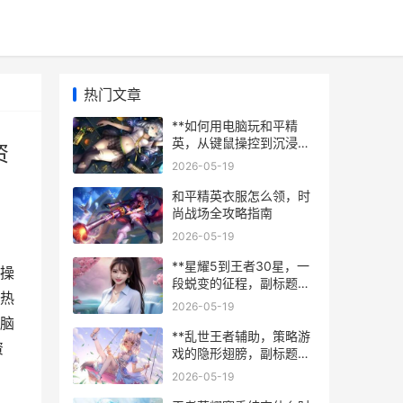
热门文章
**如何用电脑玩和平精
英，从键鼠操控到沉浸体
资
验的完全指南，副标题，
2026-05-19
资深玩家的实战心得与境
界跃迁**
和平精英衣服怎么领，时
尚战场全攻略指南
2026-05-19
**星耀5到王者30星，一
操
段蜕变的征程，副标题，
热
从挣扎到从容的实战心路
2026-05-19
**
脑
**乱世王者辅助，策略游
资
戏的隐形翅膀，副标题，
智能工具如何重塑战争艺
2026-05-19
术**