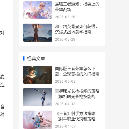
最强王者游戏：指尖上的
荣耀战场
2026-05-26
和平精英背景如何获得，
沉浸式战地美学指南
对
2026-05-29
经典文章
国际版王者荣耀怎么下
载，全球竞技的入门指南
麦
2026-05-08
造
掌握曙光长枪技能的策略
（解析曙光长枪技能的决
定因素要点，助你成为技
2026-04-13
音
能达人） 曙光套装怎么换
枪
《王者》射手方法策略
种
（射手职业诀窍和策略，
助你在游戏中脱颖而
2026-04-07