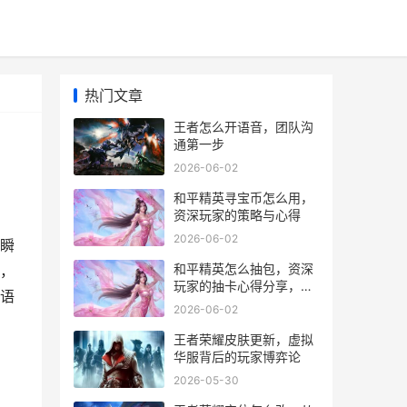
热门文章
王者怎么开语音，团队沟
通第一步
2026-06-02
和平精英寻宝币怎么用，
资深玩家的策略与心得
2026-06-02
瞬
和平精英怎么抽包，资深
，
玩家的抽卡心得分享，副
语
标题，理性抽取与实战策
2026-06-02
略
，
王者荣耀皮肤更新，虚拟
华服背后的玩家博弈论
2026-05-30