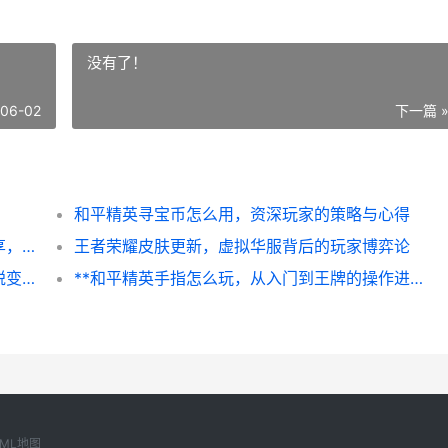
没有了！
-06-02
下一篇 
和平精英寻宝币怎么用，资深玩家的策略与心得
和平精英怎么抽包，资深玩家的抽卡心得分享，副标题，理性抽取与实战策略
王者荣耀皮肤更新，虚拟华服背后的玩家博弈论
王者荣耀定位怎么改，从分路到战略核心的蜕变之路
**和平精英手指怎么玩，从入门到王牌的操作进阶指南副标题指尖战神之路**
XML地图