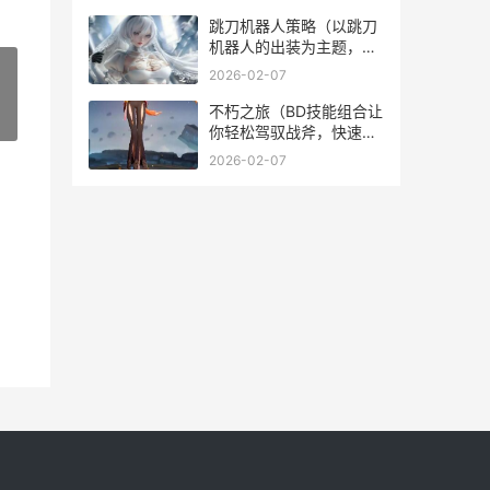
出！） 王者,射手
跳刀机器人策略（以跳刀
机器人的出装为主题，掌
握策略诀窍，成为无人能
2026-02-07
敌机器人） 跳刀机工作原
理
不朽之旅（BD技能组合让
»
你轻松驾驭战斧，快速刷
怪赚钱） 不朽之旅 t0
2026-02-07