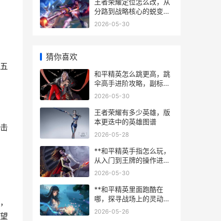
王者荣耀定位怎么改，从
分路到战略核心的蜕变之
路
2026-05-30
猜你喜欢
五
和平精英怎么跳更高，跳
伞高手进阶攻略，副标
题，绝地求生空降战术深
2026-05-30
度解析
王者荣耀有多少英雄，版
本更迭中的英雄图谱
击
2026-05-28
**和平精英手指怎么玩，
从入门到王牌的操作进阶
指南副标题指尖战神之路
2026-05-30
**
**和平精英里面跑酷在
哪，探寻战场上的灵动艺
，
术**
2026-05-26
望