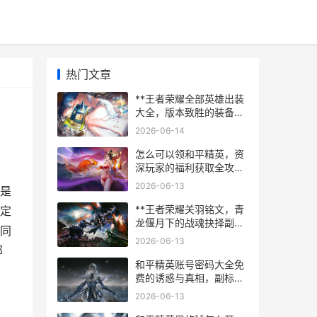
热门文章
**王者荣耀全部英雄出装
大全，版本致胜的装备哲
学**
2026-06-14
怎么可以领和平精英，资
深玩家的福利获取全攻
略，副标题，解锁游戏资
2026-06-13
质是
源的实用指南与深度思考
**王者荣耀关羽铭文，青
定
龙偃月下的战魂抉择副标
同
题**
2026-06-13
部
和平精英账号密码大全免
费的诱惑与真相，副标
题，一位资深玩家的忠告
2026-06-13
与思考