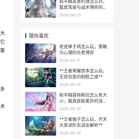
和平精英里的球怎么开，
载具驾驶与战术博弈的奥
秘
2026-06-13
大
猜你喜欢
它
老虎棒子鸡怎么玩，策略
害
与心理的古老博弈
2026-06-11
**王者荣耀宫本怎么玩，
无双剑圣的制胜之道**
2026-06-12
多
和平精英特斯拉怎么有大
小，载具皮肤差异的深度
术
解析
2026-06-10
**王者猴子怎么玩，齐天
大圣进阶实战全解析**
2026-06-10