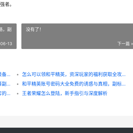
强者。
略，副
没有了！
-06-13
下一篇 
**王者荣耀全部英雄出装大全，版本致胜的装备哲学**
怎么可以领和平精英，资深玩家的福利获取全攻略，副标题，解锁游戏资源的实用指南与深度思考
**王者荣耀关羽铭文，青龙偃月下的战魂抉择副标题**
和平精英账号密码大全免费的诱惑与真相，副标题，一位资深玩家的忠告与思考
和平精英里的球怎么开，载具驾驶与战术博弈的奥秘
王者荣耀怎么登陆，新手指引与深度解析