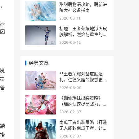
甜甜萌物语攻略，萌新进
，
阶大神必备指南
2026-06-11
层
标题：王者荣耀地狱火皮
团
肤解析，烈焰与重生的视
觉诗篇
2026-06-12
经典文章
魇
**王者荣耀刘备皮肤巡
提
礼，仁德义胆的视觉史诗
**
备
2026-06-09
《谪仙瑶妹出装策略》
（瑶妹快速提高战力，一
起来看看她的出装诀窍
2026-02-07
吧！） 瑶妹1v1出装
南瓜王者出装策略（打造
踏
无人能敌南瓜王者，让你
在战场上无往不胜！） 南
搭
2026-02-07