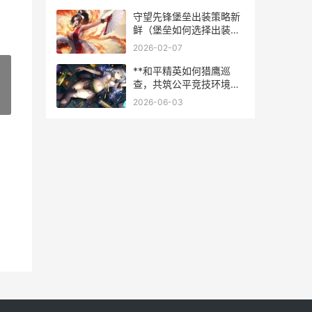
瓜铠边路出装
守望先锋堡垒出装策略新
鲜（堡垒如何选择出装？
新鲜策略为你揭晓） 守望
2026-02-07
先锋 堡垒
**和平精英如何猎鹰巡
查，共筑公平竞技环境副
标题，精英玩家的守护之
»
2026-06-03
眼**