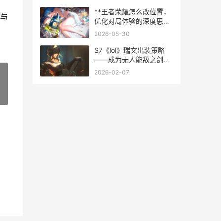
梦魇最新出装
**王者荣耀怎么改位置，
与
优化对局体验的深度思考
**
2026-05-30
S7《lol》瑞文出装策略
——成为无人能敌之剑
（综合解析S7版本中瑞文
2026-02-07
的最佳装备组合及策略心
得） lol瑞文出装顺序s9
»