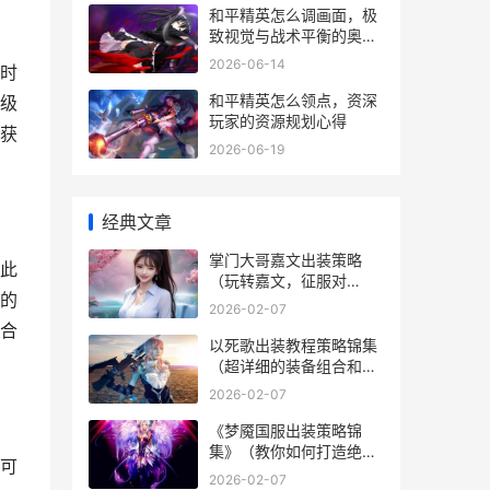
和平精英怎么调画面，极
致视觉与战术平衡的奥
秘，副标题，资深玩家的
2026-06-14
时
画面设置全指南
和平精英怎么领点，资深
级
玩家的资源规划心得
获
2026-06-19
经典文章
掌门大哥嘉文出装策略
此
（玩转嘉文，征服对
的
手！）
2026-02-07
合
以死歌出装教程策略锦集
（超详细的装备组合和运
用诀窍，助你在战场上无
2026-02-07
往不利！） 2020新版本
死歌出装
《梦魇国服出装策略锦
集》（教你如何打造绝顶
可
梦魇，轻松战胜对手！）
2026-02-07