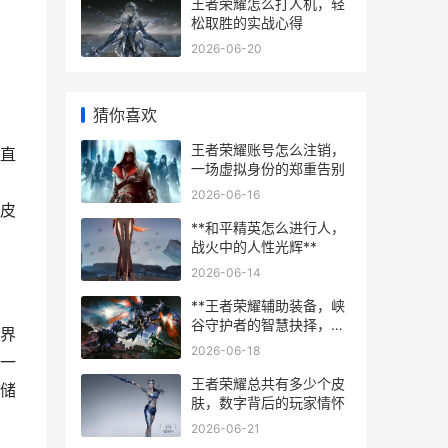
王者荣耀怎么打人机，轻
松取胜的实战心得
2026-06-20
猜你喜欢
王者荣耀账号怎么注销，
直
一场虚拟身份的郑重告别
2026-06-16
皮
**和平精英怎么进行人，
战火中的人性光辉**
2026-06-14
**王者荣耀辅助装备，峡
谷守护者的智慧抉择，副
界
标题，战术视野与团队生
2026-06-18
一
机的基石**
王者荣耀总共有多少个皮
储
肤，数字背后的玩家情怀
2026-06-21