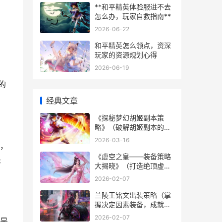
**和平精英体验服进不去
怎么办，玩家自救指南**
2026-06-22
和平精英怎么领点，资深
玩家的资源规划心得
2026-06-19
的
经典文章
《探秘梦幻胡姬副本策
略》（破解胡姬副本的决
定因素诀窍和策略） 梦幻
2026-03-16
，
西游胡姬
《虚空之皇——装备策略
处
大揭晓》（打造绝顶虚空
之皇装备，无人能挡！）
2026-02-07
虚空之王是谁
兰陵王铭文出装策略（掌
握决定因素装备，成就王
者之路） 兰陵王铭文
2026-02-07
是