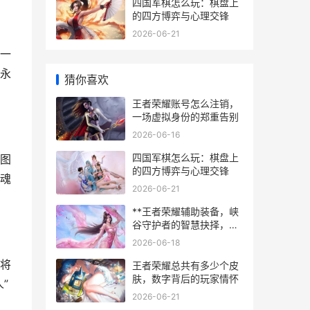
四国军棋怎么玩：棋盘上
的四方博弈与心理交锋
2026-06-21
一
永
猜你喜欢
王者荣耀账号怎么注销，
一场虚拟身份的郑重告别
2026-06-16
四国军棋怎么玩：棋盘上
图
的四方博弈与心理交锋
魂
2026-06-21
**王者荣耀辅助装备，峡
谷守护者的智慧抉择，副
标题，战术视野与团队生
2026-06-18
机的基石**
将
王者荣耀总共有多少个皮
肤，数字背后的玩家情怀
”
2026-06-21