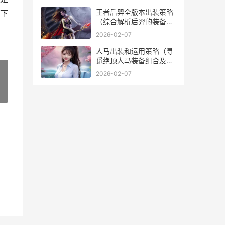
2020
王者后羿全版本出装策略
下
（综合解析后羿的装备选
择，助你在战场中无往不
2026-02-07
利！） 王者荣耀新版后羿
人马出装和运用策略（寻
觅绝顶人马装备组合及游
戏诀窍，带你战胜对
2026-02-07
手！） 人马最新出装顺序
»