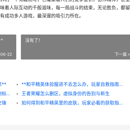
味着人际互动的千般滋味，每一局战斗的结束，无论胜负，都留
有成功多人游戏，最深邃的吸引力所在。
*
没有了！
-06-22
下一篇 
**
**和平精英体验服进不去怎么办，玩家自救指南**
和平精英如何上星座，顶尖战术与心灵博弈副标题
王者荣耀怎么删区，虚拟身份的告别与新生
交锋
如何得到和平精英里的皮肤，玩家必看的获取指南