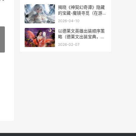
时尚经济学
揭晓《神契幻奇谭》隐藏
的宝藏-魔镜寻觅（在游戏
世界中发现无尽宝藏的奇
2026-04-10
妙旅程） 神契幻奇谭 百
度百科
以德莱文英雄出装顺序策
略（德莱文出装宝典，带
你战胜敌人） counter德
2026-02-07
»
莱文的英雄