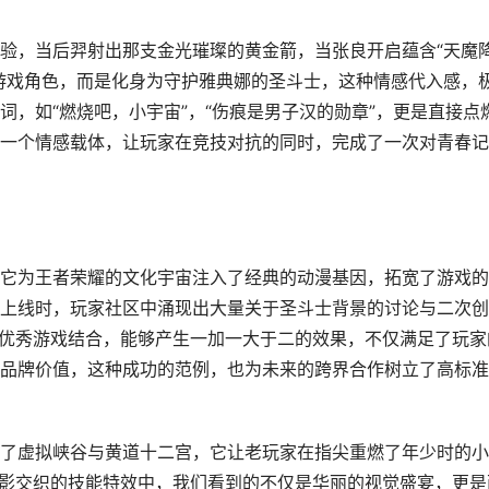
验，当后羿射出那支金光璀璨的黄金箭，当张良开启蕴含“天魔
游戏角色，而是化身为守护雅典娜的圣斗士，这种情感代入感，
，如“燃烧吧，小宇宙”，“伤痕是男子汉的勋章”，更是直接点
一个情感载体，让玩家在竞技对抗的同时，完成了一次对青春记
它为王者荣耀的文化宇宙注入了经典的动漫基因，拓宽了游戏的
上线时，玩家社区中涌现出大量关于圣斗士背景的讨论与二次创
与优秀游戏结合，能够产生一加一大于二的效果，不仅满足了玩家
品牌价值，这种成功的范例，也为未来的跨界合作树立了高标准
了虚拟峡谷与黄道十二宫，它让老玩家在指尖重燃了年少时的小
光影交织的技能特效中，我们看到的不仅是华丽的视觉盛宴，更是