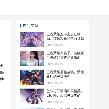
热门文章
王者荣耀圣斗士皮肤联
动，跨越次元的热血共鸣
2026-06-27
王者荣耀本赛季，破晓新
生与峡谷博弈的狂想曲，
副标题，平衡的艺术与玩
2026-06-27
王
家智慧的终极试炼
王者荣耀最强战队，荣耀
既
背后的严苛法则
搏
2026-06-26
怎么打开玻璃和平精英，
副标题，虚拟与现实的战
术破壁思考
2026-06-26