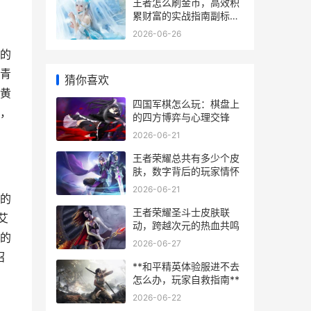
王者怎么刷金币，高效积
累财富的实战指南副标
题，资深玩家的金币获取
2026-06-26
全解析
的
青
猜你喜欢
黄
四国军棋怎么玩：棋盘上
，
的四方博弈与心理交锋
2026-06-21
王者荣耀总共有多少个皮
肤，数字背后的玩家情怀
2026-06-21
的
王者荣耀圣斗士皮肤联
艾
动，跨越次元的热血共鸣
的
2026-06-27
召
**和平精英体验服进不去
怎么办，玩家自救指南**
2026-06-22