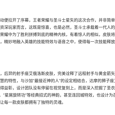
动便拉开了序幕，王者荣耀与圣斗士星矢的这次合作，并非简单
资深玩家而言，这既是惊喜，也是必然，圣斗士承载着一代人的
荣耀中为了胜利拼搏到底的精神内核，有着惊人的相似，皮肤将
，精妙地融入英雄的技能特效与语音之中，使得每一次技能释放
，后羿的射手座艾俄洛斯皮肤，完美诠释了远程射手与黄金箭矢
慧的特性，与沙加“最接近神的人”的设定相结合，达摩的狮子座
得益彰，设计团队没有停留在视觉复刻上，而是深入挖掘了圣衣
，“星屑旋转功”等经典招式的神韵，甚至连回城特效，也设计为
让每一款皮肤都拥有了独特的灵魂。