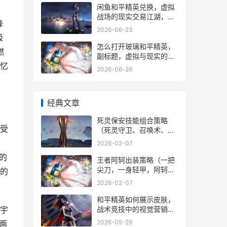
闲鱼和平精英兑换，虚拟
战场的现实交易江湖，一
降
名老兵的冷静观察
2026-06-23
极
怎么打开玻璃和平精英，
燃
副标题，虚拟与现实的战
忆
术破壁思考
2026-06-26
经典文章
死灵保安技能组合策略
受
（死灵守卫、召唤术、恢
复血量、战略组合等决定
2026-02-07
因素技能助你守护安
的
全！） 死灵技能搭配
王者阿轲出装策略（一把
尖刀，一身轻甲，阿轲无
的
人能敌在手） 阿轲出装
2026-02-07
2020
和平精英如何展示皮肤，
战术竞技中的视觉营销艺
宇
术，副标题，虚拟战场的
2026-05-29
两