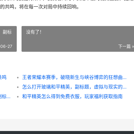
的共鸣，将在每一次对局中持续回响。
，副标
没有了！
-06-27
下一篇 
共鸣
王者荣耀本赛季，破晓新生与峡谷博弈的狂想曲，副标题，平衡的艺术与玩家智慧的终极试炼
怎么打开玻璃和平精英，副标题，虚拟与现实的战术破壁思考
王者怎么刷金币，高效积累财富的实战指南副标题，资深玩家的金币获取全解析
和平精英怎么得到免费衣服，玩家福利获取指南