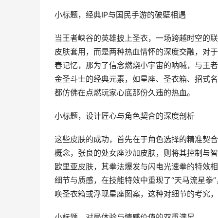
小标题，经典IP与国民手游的破壁相遇
当王者峡谷的英雄披上圣衣，一场跨越时空的联
皮肤套用，而是两种热血情怀的深度交融，对于
春记忆，那为了信念燃烧小宇宙的呐喊，与王者
金圣斗士的经典元素，如星座、圣衣箱、招式名
都仿佛在点燃玩家心底那份久违的热血。
小标题，设计匠心与角色契合的深度剖析
这些皮肤的成功，首先在于角色选择的精准契合
概念，张良的处女座沙加皮肤，则将其控制与智
欧里亚皮肤，其拳法爆发与闪电光速拳的特效相
细节与质感，在技能特效中重现了“天马流星拳”
唤圣衣箱或浮现星座图案，这种对细节的考究，
小标题，对局体验与情感价值的双重满足