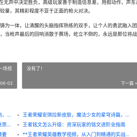
都在无声中决定胜负，高级玩家善于制造信息差，用假动作，声东
较量，其精彩程度不亚于正面的枪火对决。
铸为一体，让清醒的头脑指挥熟练的双手，让个人的勇武融入团
，当枪声最后的回响消散于赛场，屹立不倒的，永远是那位将战
一场视
没有了！
-06-02
下一篇 
和平精英用什么吃鸡，战术意识与武器的交响，副标题，探寻虚拟战场致胜的多元答案
王者荣耀安琪拉新皮肤，魔法少女的星穹诗篇，一场视觉与策略的双重盛宴
王者荣耀贵族积分，虚拟王冠与真实代价的迷思，副标题，荣耀与欲望交织的刻度
王者铭文怎么升级：资深玩家的铭文进阶全指南
精要
**王者荣耀英雄教学视频，从入门到精通的实战指南，副标题，掌握细节方能主宰峡谷**