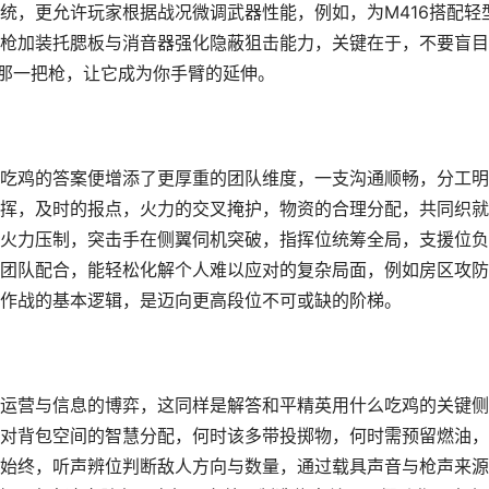
统，更允许玩家根据战况微调武器性能，例如，为M416搭配轻
枪加装托腮板与消音器强化隐蔽狙击能力，关键在于，不要盲目
的那一把枪，让它成为你手臂的延伸。
吃鸡的答案便增添了更厚重的团队维度，一支沟通顺畅，分工明
挥，及时的报点，火力的交叉掩护，物资的合理分配，共同织就
火力压制，突击手在侧翼伺机突破，指挥位统筹全局，支援位负
团队配合，能轻松化解个人难以应对的复杂局面，例如房区攻防
作战的基本逻辑，是迈向更高段位不可或缺的阶梯。
运营与信息的博弈，这同样是解答和平精英用什么吃鸡的关键侧
对背包空间的智慧分配，何时该多带投掷物，何时需预留燃油，
始终，听声辨位判断敌人方向与数量，通过载具声音与枪声来源