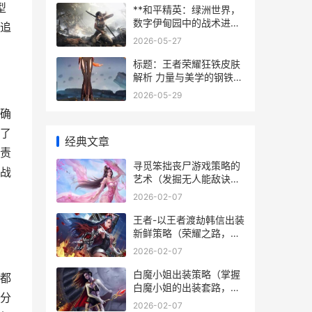
型
**和平精英：绿洲世界，
数字伊甸园中的战术进化
追
与心灵归属**
2026-05-27
标题：王者荣耀狂铁皮肤
解析 力量与美学的钢铁战
歌副标题：从废土到荣耀
2026-05-29
的铠甲之路
确
了
经典文章
责
寻觅笨拙丧尸游戏策略的
战
艺术（发掘无人能敌诀窍
从菜鸟到高手的进阶之
2026-02-07
路）
王者-以王者渡劫韩信出装
新鲜策略（荣耀之路，战
无止境，征战王者谁和争
2026-02-07
锋！） 王者荣耀网站官方
网站
白魔小姐出装策略（掌握
都
白魔小姐的出装套路，成
分
为队伍中不可或缺的辅助
2026-02-07