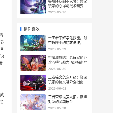
秘境降妖副本攻略：资深
玩家的心得与战术精要
2026-05-30
猜你喜欢
精
**王者荣耀净化技能，时
节
空裂隙中的逆转神技，副
标题，掌控瞬间改写战局
普
2026-05-29
的终极艺术**
识
**魔域攻略：老玩家的征
途心得与战力飞跃指南**
养
2026-05-30
王者铭文怎么升级：资深
玩家的铭文进阶全指南
2026-06-02
武
王者荣耀最强大招，巅峰
定
对决的灵魂乐章
2026-05-28