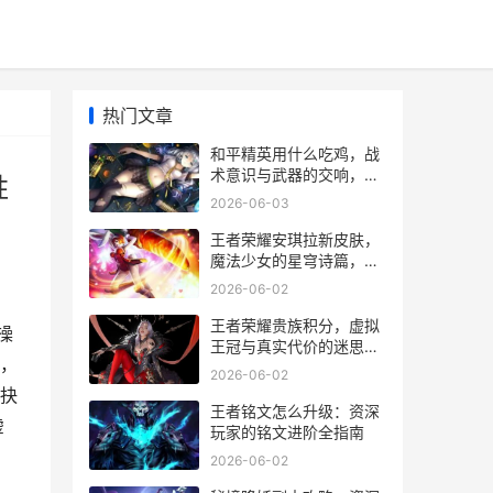
热门文章
和平精英用什么吃鸡，战
术意识与武器的交响，副
胜
标题，探寻虚拟战场致胜
2026-06-03
的多元答案
王者荣耀安琪拉新皮肤，
魔法少女的星穹诗篇，一
场视觉与策略的双重盛宴
2026-06-02
王者荣耀贵族积分，虚拟
操
王冠与真实代价的迷思，
，
副标题，荣耀与欲望交织
2026-06-02
的刻度
抉
王者铭文怎么升级：资深
虚
玩家的铭文进阶全指南
2026-06-02