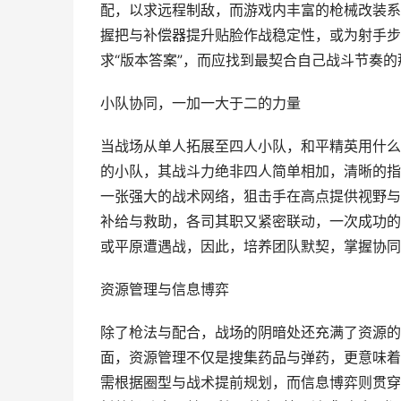
配，以求远程制敌，而游戏内丰富的枪械改装系
握把与补偿器提升贴脸作战稳定性，或为射手步
求“版本答案”，而应找到最契合自己战斗节奏
小队协同，一加一大于二的力量
当战场从单人拓展至四人小队，和平精英用什么
的小队，其战斗力绝非四人简单相加，清晰的指
一张强大的战术网络，狙击手在高点提供视野与
补给与救助，各司其职又紧密联动，一次成功的
或平原遭遇战，因此，培养团队默契，掌握协同
资源管理与信息博弈
除了枪法与配合，战场的阴暗处还充满了资源的
面，资源管理不仅是搜集药品与弹药，更意味着
需根据圈型与战术提前规划，而信息博弈则贯穿