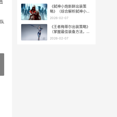
神器！） 白魔配装
击
《弑神小炮新鲜出装策
略》（综合解析弑神小炮
最佳装备选择和诀窍，带
2026-02-07
你成为无人能敌射手） 弑
队
神枪百度百科
《王者梅蒂尔出装策略》
（掌握最佳装备方法，成
为无人能敌的梅蒂尔） 梅
2026-02-07
尔蒂斯
»