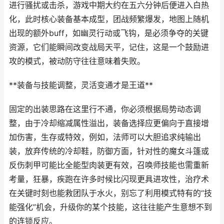
进行骚扰或击杀，游戏中期大约在五六分钟后便进入白热
化，此时核心装备基本成型，团战频繁爆发，地图上随机
出现的额外buff，如幽灵行动或飞钩，是必须争夺的关键
资源，它们能瞬间改变战局天平，记住，这是一个鼓励进
攻的模式，被动防守往往意味着失败。
**装备与技能调整，灵活变通才是王道**
固定的出装思路在这里行不通，你必须根据局势动态调
整，由于冷却缩减属性溢出，装备选择应更偏向于直接增
加伤害，生存或特效，例如，法师可以大胆追求纯输出
装，放弃传统的冷却鞋，防御方面，针对性的魔女斗篷或
反伤刺甲可能比全能型肉装更有效，召唤师技能也需重新
考量，狂暴，疾跑在许多时候比闪现更具进攻性，治疗术
在关键时刻也能救团队于水火，别忘了利用模式特有的“技
能强化”机会，升级你的某个技能，这往往能产生意想不到
的连锁反应。