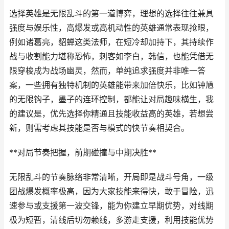
选择英雄是无限乱斗的第一道博弈，理想的选择往往兼具
强度与娱乐性，高爆发或高机动性的英雄通常表现抢眼，
例如诸葛亮，貂蝉这类法师，在短冷却加持下，其持续作
战与收割能力堪称恐怖，刺客如李白，韩信，也能凭借无
限穿梭成为战场幽灵，然而，单纯追求强度并非唯一答
案，一些拥有独特机制的英雄能带来加倍快乐，比如钟馗
的无限钩子，墨子的连环控制，都能让对局趣味横生，我
的建议是，优先选择你精通且技能收益高的英雄，若想尝
新，则需考虑其技能是否与模式的快节奏相契合。
**对局节奏把握，前期碰撞与中期决胜**
无限乱斗的节奏脉络非常清晰，开局即是战斗号角，一级
团战爆发概率极高，因为大家技能来得快，敢于冒险，迅
速参与或支援第一波交锋，能为你建立早期优势，对线期
极为短暂，清线后切勿赖线，多游走支援，利用技能优势