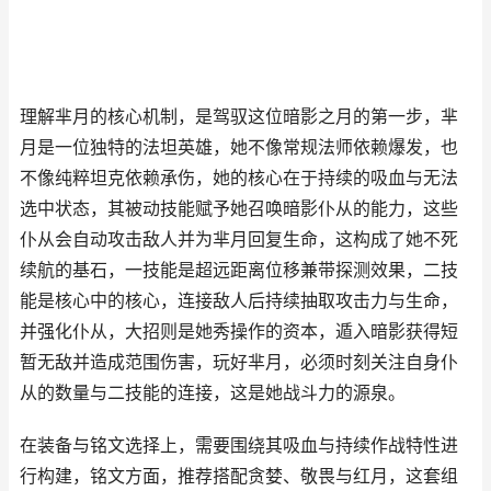
理解芈月的核心机制，是驾驭这位暗影之月的第一步，芈
月是一位独特的法坦英雄，她不像常规法师依赖爆发，也
不像纯粹坦克依赖承伤，她的核心在于持续的吸血与无法
选中状态，其被动技能赋予她召唤暗影仆从的能力，这些
仆从会自动攻击敌人并为芈月回复生命，这构成了她不死
续航的基石，一技能是超远距离位移兼带探测效果，二技
能是核心中的核心，连接敌人后持续抽取攻击力与生命，
并强化仆从，大招则是她秀操作的资本，遁入暗影获得短
暂无敌并造成范围伤害，玩好芈月，必须时刻关注自身仆
从的数量与二技能的连接，这是她战斗力的源泉。
在装备与铭文选择上，需要围绕其吸血与持续作战特性进
行构建，铭文方面，推荐搭配贪婪、敬畏与红月，这套组