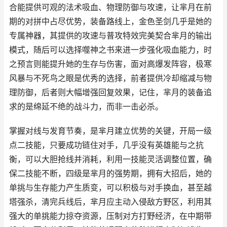
合能提供可观的法术吸血、物理防御与攻速，让芈月在前
期的对拼中占尽优势，装备路线上，金色圣剑几乎是她的
专属神器，其提供的攻速与普攻特效完美契合芈月的输出
模式，随后可以选择噬神之书来进一步强化吸血能力，时
之预言则能提升她的生存与伤害，面对高爆发阵容，极寒
风暴与不死鸟之眼是优秀的选择，前者提供冷却缩减与物
理防御，后者则大幅增强回复效果，记住，芈月的装备追
求的是绵延不绝的战斗力，而非一击必杀。
掌握对线与发育节奏，是芈月建立优势的关键，开局一级
点二技能，只要成功链住对手，几乎没有英雄能与之抗
衡，可以大胆抢线并消耗，利用一技能灵活调整位置，确
保二技能不断，四级是芈月的强势期，拥有大招后，她的
单挑与生存能力产生质变，可以积极与对手换血，甚至越
塔强杀，清完兵线后，芈月应主动入侵敌方野区，利用其
强大的单挑能力掠夺资源，压制对方打野经济，在中期带