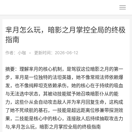
芈月怎么玩，暗影之月掌控全局的终极
指南
作者：
小咖
•
更新时间：2026-06-12
摘要：理解芈月的核心机制，是驾驭这位暗影之月的第一
步，芈月是一位独特的法坦英雄，她不像常规法师依赖爆
发，也不像纯粹坦克依赖承伤，她的核心在于持续的吸血
与无法选中状态，其被动技能赋予她召唤暗影仆从的能
力，这些仆从会自动攻击敌人并为芈月回复生命，这构成
了她不死续航的基石，一技能是超远距离位移兼带探测效
果，二技能是核心中的核心，连接敌人后持续抽取攻击力
与,芈月怎么玩，暗影之月掌控全局的终极指南