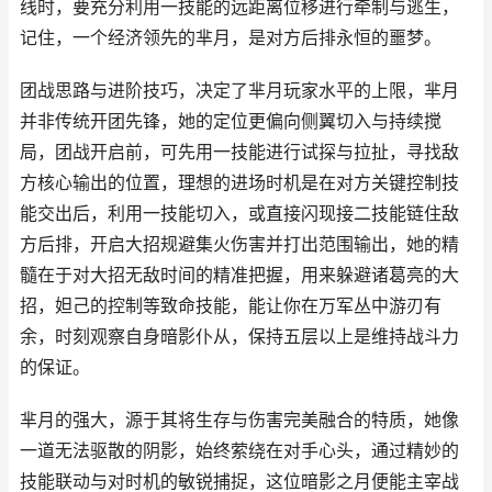
线时，要充分利用一技能的远距离位移进行牵制与逃生，
记住，一个经济领先的芈月，是对方后排永恒的噩梦。
团战思路与进阶技巧，决定了芈月玩家水平的上限，芈月
并非传统开团先锋，她的定位更偏向侧翼切入与持续搅
局，团战开启前，可先用一技能进行试探与拉扯，寻找敌
方核心输出的位置，理想的进场时机是在对方关键控制技
能交出后，利用一技能切入，或直接闪现接二技能链住敌
方后排，开启大招规避集火伤害并打出范围输出，她的精
髓在于对大招无敌时间的精准把握，用来躲避诸葛亮的大
招，妲己的控制等致命技能，能让你在万军丛中游刃有
余，时刻观察自身暗影仆从，保持五层以上是维持战斗力
的保证。
芈月的强大，源于其将生存与伤害完美融合的特质，她像
一道无法驱散的阴影，始终萦绕在对手心头，通过精妙的
技能联动与对时机的敏锐捕捉，这位暗影之月便能主宰战