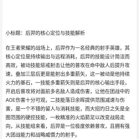
小标题：后羿的核心定位与技能解析
在王者荣耀的战场上，后羿作为一名经典的射手英雄，其
核心定位是持续输出与远程消耗，后羿的技能设计简洁而
高效，被动技能惩戒射击让他的普攻在命中敌人后提升攻
速，叠加三层后更是能射出多重箭矢，这一被动是他持续
火力的基石，一技能多重箭矢则是后羿的核心输出手段，
开启后普攻将对面前多名敌人造成伤害，让他在团战中的
AOE伤害十分可观，二技能落日余晖提供范围减速与伤
害，是一个不错的留人与消耗技能，而大招灼日之矢是全
图范围的硬控技能，一枚精准的火焰箭足以改变战局走
向，从技能组来看，后羿是一位极度依赖普攻，且拥有强
大团战能力和战略威慑力的射手。