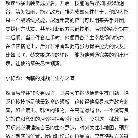
攻速与暴击装备成型后，开启一技能的后羿如同移动炮
台，箭矢如雨，能对敌方前排造成毁灭性打击，他的大招
是一个战略级技能，超远距离的控制可以用来先手开团，
支援远方队友，甚至打断敌方关键技能，后羿的强势期在
中后期，当三件套在手时，他便具备了主宰战场的能力，
在阵容搭配上，后羿非常喜欢拥有强力保护能力的队友，
比如张飞、蔡文姬这样的辅助，能为他创造完美的输出环
境，让他的箭矢尽情倾泻。
小标题：面临的挑战与生存之道
然而后羿并非没有弱点，其最大的挑战便是生存问题，缺
乏位移技能是他最致命的短板，这使得他极易成为敌方刺
客，如兰陵王、韩信的猎物，在高端对局中，一个没有良
好站位和意识的后羿往往会瞬间蒸发，应对这一挑战，后
羿玩家必须锤炼自己的生存意识，时刻关注小地图，预判
敌方刺客的位置，团战时切忌站位靠前，应等待敌方关键