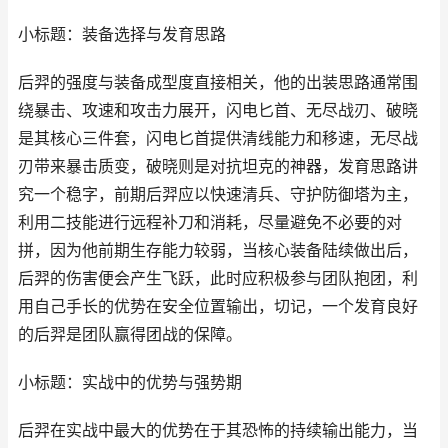
小标题：装备选择与发育思路
后羿的强度与装备成型度直接相关，他的出装思路通常围
绕暴击、攻速和攻击力展开，闪电匕首、无尽战刃、破晓
是其核心三件套，闪电匕首提供清线能力和移速，无尽战
刃带来暴击质变，破晓则是对抗坦克的神器，发育思路讲
究一个稳字，前期后羿应以快速清兵、守护防御塔为主，
利用二技能进行远程补刀和消耗，尽量避免不必要的对
拼，因为他前期生存能力较弱，当核心装备陆续做出后，
后羿的伤害便会产生飞跃，此时应积极参与团队抱团，利
用自己手长的优势在安全位置输出，切记，一个发育良好
的后羿是团队赢得团战的保障。
小标题：实战中的优势与强势期
后羿在实战中最大的优势在于其恐怖的持续输出能力，当