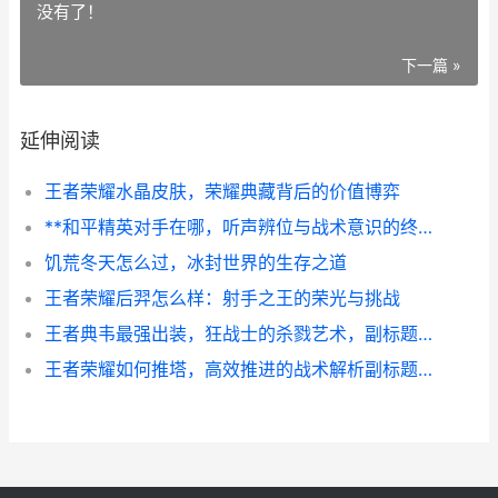
没有了！
下一篇 »
延伸阅读
王者荣耀水晶皮肤，荣耀典藏背后的价值博弈
**和平精英对手在哪，听声辨位与战术意识的终极博弈**
饥荒冬天怎么过，冰封世界的生存之道
王者荣耀后羿怎么样：射手之王的荣光与挑战
王者典韦最强出装，狂战士的杀戮艺术，副标题，撕裂战场的终极暴力美学
王者荣耀如何推塔，高效推进的战术解析副标题，掌握节奏方能决胜峡谷