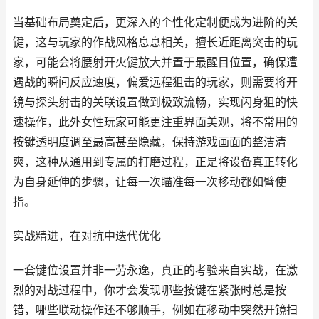
当基础布局奠定后，更深入的个性化定制便成为进阶的关
键，这与玩家的作战风格息息相关，擅长近距离突击的玩
家，可能会将腰射开火键放大并置于最醒目位置，确保遭
遇战的瞬间反应速度，偏爱远程狙击的玩家，则需要将开
镜与探头射击的关联设置做到极致流畅，实现闪身狙的快
速操作，此外女性玩家可能更注重界面美观，将不常用的
按键透明度调至最高甚至隐藏，保持游戏画面的整洁清
爽，这种从通用到专属的打磨过程，正是将设备真正转化
为自身延伸的步骤，让每一次瞄准每一次移动都如臂使
指。
实战精进，在对抗中迭代优化
一套键位设置并非一劳永逸，真正的考验来自实战，在激
烈的对战过程中，你才会发现哪些按键在紧张时总是按
错，哪些联动操作还不够顺手，例如在移动中突然开镜扫