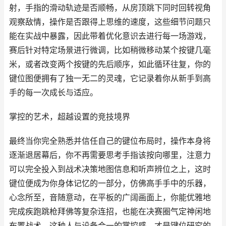
射，手指的滑动轨迹是否顺畅，从房顶跳下同时回转视角
观察敌情，操作是否跟得上思维的速度，这些细节问题只
能在实战中暴露，因此带着优化意识去进行每一场游戏，
赛后针对特定场景进行微调，比如稍微移动某个按键几毫
米，或者改变两个按键的先后顺序，如此循环往复，你的
键位图便拥有了独一无二的灵魂，它记录着你从新手到高
手的每一次成长与适应。
掌控的艺术，超越设置的竞技境界
最终当你完全熟悉并信任自己的键位布局时，操作本身将
逐渐退居幕后，你不再需要思考手指该按向哪里，注意力
可以完全投入到战术决策地图信息和听声辨位之上，这时
键位便成为你身体记忆的一部分，仿佛高手手中的乐器，
心念所至，音随意动，在平板的广阔画面上，你能优雅地
完成疾跑跳枪拜佛等复杂连招，也能在决赛圈气定神闲地
布置战术，这种人与设备合一的掌控感，才是键位研究的