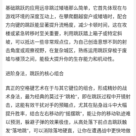
基础跳跃的应用远非跳过矮墙那么简单，它首先体现在与
游戏环境的深度互动上，在攀爬翻越窗户或矮墙时，配合
方向键的跳跃能显著提升流畅度，减少卡顿时间，这在攻
楼或紧急转移时至关重要，利用跳跃踏上箱子或特定斜
坡，可以抵达一些非常规点位，为自己创造意想不到的射
击角度或观察视野，在复杂城区，熟练运用跳跃穿梭于废
墟与楼顶之间，能极大提升你的生存能力和机动性。
进阶身法，跳跃的核心组合
真正的空格键艺术在于与其它键位的组合，形成精妙的战
术身法，最为经典的莫过于“跳枪”，即在跳跃过程中开镜射
击，这能有效干扰对手的预瞄点，尤其在贴身战斗中大幅
提升胜率，结合左右移动的“摇摆跳”，能让你的移动轨迹难
以预测，躲避子弹的效果极佳，从高处落下前点击跳跃触
发“落地跳”，可以消除落地硬直，让你在遭遇战中更快地做