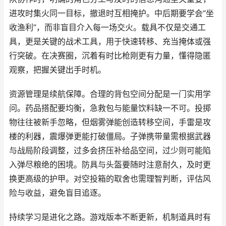
进攻时集火同一目标，撤退时互相掩护。中后期要学会“坐
收渔利”，而非盲目介入每一场交火。载具不仅是交通工
具，更是关键的战术工具，用于快速转移、充当掩体或强
行突破。在决赛圈，沉着有时比枪刚更有力量，懂得隐匿
观察，把握关键出手时机。
资源管理是续航保障。合理的背包空间分配是一门实用学
问。药品搭配要均衡，急救包与能量饮料缺一不可。投掷
物往往被新手忽略，但烟雾弹能创造转移空间，手雷是攻
楼的利器，震爆弹更能打破僵局。子弹携带量需根据武器
与战局阶段调整，过多会挤压补给品空间，过少则可能陷
入弹尽粮绝的困境。防具与头盔要随时注意耐久，及时更
换更高级的护甲。对空投箱的取舍也需理智判断，评估风
险与收益，避免盲目追逐。
持续学习是进化之路。游戏版本不断更新，机制道具时有