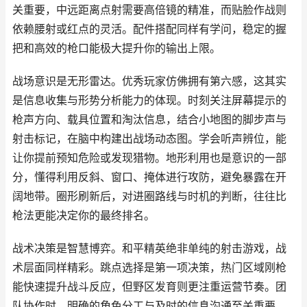
关重要，中远距离点射需要高倍镜的精准，而贴脸作战则
依赖腰射或红点的灵活。配件搭配同样有学问，稳定的握
把和高效的枪口能极大提升你的输出上限。
战场意识是无形雷达。优秀玩家仿佛拥有第六感，这其实
是信息收集与形势分析能力的体现。时刻关注屏幕提示的
枪声方向、载具位置和淘汰信息，结合小地图的脚步声与
射击标记，在脑中构建出战场动态图。学会听声辨位，能
让你提前预知危险或发现猎物。地形利用也是意识的一部
分，懂得利用反斜、窗口、掩体进行攻防，避免暴露在开
阔地带。圈形刷新后，对进圈路线与时机的判断，往往比
枪法更能决定你的最终排名。
战术决策是智慧博弈。和平精英绝非单纯的射击游戏，战
术层面同样精彩。跳点选择是第一项决策，热门区域刚枪
能快速提升战斗反应，但野区发育则更注重运营节奏。团
队协作时，明确的角色分工与及时的信息沟通至关重要，