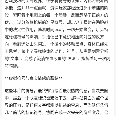
游戏技巧的至高境界，在于将符号的认知，内化为战斗的
本能，这并非一蹴而就，资深玩家都经历过那个笨拙的阶
段，紧盯着小地图上的每一个动静，反而忽略了正前方的
伏击，过分依赖枪械的准星符号，却忘记了腰射在贴脸战
中的决定性作用，随着时间沉淀，一切开始蜕变，听见特
定枪械符号的声响，手指便已下意识地压向对应的反方
向，看到远处山头闪过一个微小的移动黑点，身体已经先
于思考，做出了寻找掩体的动作，符号，从需要刻意分析
的“文本”，变成了流淌在血液里的“语法”，指挥着每一次闪
转腾挪。
**虚拟符号与真实情感的联结**
这些冰冷的符号，最终却链接着最炽热的情感，当决赛圈
中，最后一个队友标识也黯淡下去，那种孤身面对整个世
界的压力，是任何文字都难以描述的窒息，而当队伍凭借
几个简洁的标记符号，协同完成一次完美的绕后突袭，最