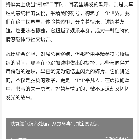
终屏幕上跳出“冠军”二字时，耳麦里爆发的欢呼，则是共享
胜利最纯粹的喜悦，平精英的符号，构筑了一个世界，我
们在这个世界里，体验着恐惧，分享着快乐，锤炼着友
谊，也品味着孤独，它超越了娱乐本身，成为一种独特的
情感载体与社交语言。
战场终会沉寂，对局总有终结，但那些由平精英符号所编
织的瞬间，那些在心跳加速中做出的抉择，那些与同伴并
肩跨越的逆境，早已沉淀为记忆里闪光的碎片，它们讲述
的，不仅是胜负的数字，更是一个个平凡人，在虚拟硝烟
中，书写的关于勇气，智慧与情谊的，微不足道却又闪闪
发光的故事。
缺氧氯气怎么处理，从致命毒气到宝贵资源
« 上一篇
2026-06-04